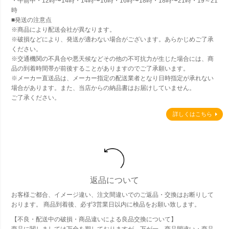
・午前中・12時〜14時・14時〜16時・16時〜18時・18時〜21時・19～21
時
■発送の注意点
※商品により配送会社が異なります。
※破損などにより、発送が適わない場合がございます。あらかじめご了承
ください。
※交通機関の不具合や悪天候などその他の不可抗力が生じた場合には、商
品の到着時間帯が前後することがありますのでご了承願います。
※メーカー直送品は、メーカー指定の配送業者となり日時指定が承れない
場合があります。また、当店からの納品書はお届けしていません。
ご了承ください。
詳しくはこちら
返品について
お客様ご都合、イメージ違い、注文間違いでのご返品・交換はお断りして
おります。 商品到着後、必ず3営業日以内に検品をお願い致します。
【不良・配送中の破損・商品違いによる良品交換について】