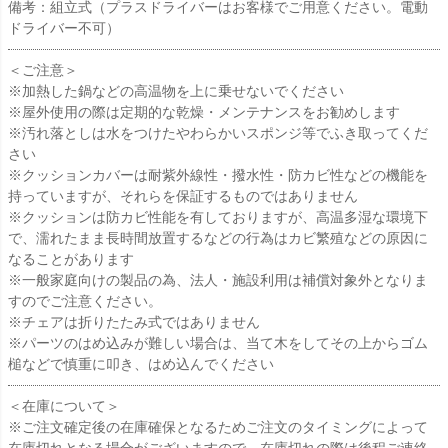
備考：組立式（プラスドライバーはお客様でご用意ください。電動
ドライバー不可）
＜ご注意＞
※加熱した鍋などの高温物を上に乗せないでください
※屋外使用の際は定期的な乾燥・メンテナンスをお勧めします
※汚れ落としは水をつけたやわらかいスポンジ等でふき取ってくだ
さい
※クッションカバーは耐紫外線性・撥水性・防カビ性などの機能を
持っていますが、それらを保証するものではありません
※クッションは防カビ性能を有しておりますが、高温多湿な環境下
で、濡れたまま長時間放置するなどの行為はカビ繁殖などの原因に
なることがあります
※一般家庭向けの製品の為、法人・施設利用は補償対象外となりま
すのでご注意ください。
※チェアは折りたたみ式ではありません
※パーツのはめ込みが難しい場合は、当て木をしてその上からゴム
槌などで慎重に叩き、はめ込んでください
＜在庫について＞
※ご注文確定後の在庫確保となるためご注文のタイミングによって