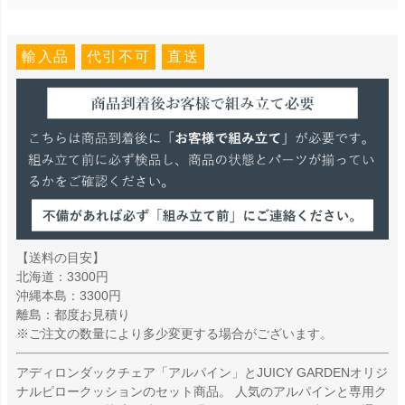
輸入品
代引不可
直送
【送料の目安】
北海道：3300円
沖縄本島：3300円
離島：都度お見積り
※ご注文の数量により多少変更する場合がございます。
アディロンダックチェア「アルパイン」とJUICY GARDENオリジ
ナルピロークッションのセット商品。 人気のアルパインと専用ク