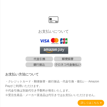
ンジャーセ
セット JUI
くら 水洗い
E SOF
ット SLIM
CYGARDE
可
O SE
」 サマーベ
N オリジナ
ッド ビーチ
ル 」
ベッド コン
トラクト 業
務用
お支払いについて
お支払い方法について
・クレジットカード・郵便振替・銀行振込・代金引換・後払い・Amazon
Payがご利用いただけます。
※代金引換は別途代引き手数料が発生いたします。
※受注生産品・メーカー直送品は代引きではお支払いいただけません。
詳しくはこちら