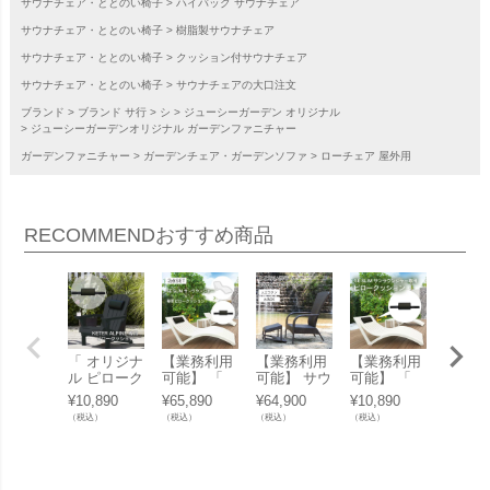
サウナチェア・ととのい椅子
ハイバック サウナチェア
サウナチェア・ととのい椅子
樹脂製サウナチェア
サウナチェア・ととのい椅子
クッション付サウナチェア
サウナチェア・ととのい椅子
サウナチェアの大口注文
ブランド
ブランド サ行
シ
ジューシーガーデン オリジナル
ジューシーガーデンオリジナル ガーデンファニチャー
ガーデンファニチャー
ガーデンチェア・ガーデンソファ
ローチェア 屋外用
RECOMMEND
おすすめ商品
「 オリジナ
【業務利用
【業務利用
【業務利用
「3点
ル ピローク
可能】 「
可能】 サウ
可能】 「
ト シ
ッション ケ
【 2点セッ
ナチェア 屋
オリジナル
ソファ 
¥
10,890
¥
65,890
¥
64,900
¥
10,890
¥
137,5
ター（ KET
ト 】 オリ
外「 人工ラ
ピロークッ
脚・テ
（税込）
（税込）
（税込）
（税込）
（税込）
ER ）アル
ジナル ピロ
タン ラウン
ション SE
ル ケ
パイン用 」
ークッショ
ジチェア +
スリム用 S
（KET
ン+SE スリ
2WAY オッ
LIM 」 とと
サルタ
ムサンラウ
トマン 2点
のい椅子 ま
alta S