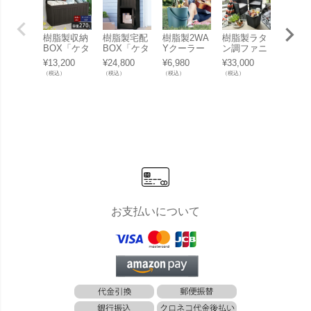
樹脂製収納
樹脂製宅配
樹脂製2WA
樹脂製ラタ
ガーデ
BOX「ケタ
BOX「ケタ
Yクーラー
ン調ファニ
ェア 
ー （KETE
ー （KETE
ボックス
チャー「ケ
「 ア
¥
13,200
¥
24,800
¥
6,980
¥
33,000
¥
13,20
R） コンフ
R） パーセ
「ケター
ター （KET
ンダッ
（税込）
（税込）
（税込）
（税込）
（税込）
ィ ガーデン
ルボックス
（KETER）
ER） アイ
ェア 
ボックス
（PARCEL
ゴーバー
オワ バルコ
ラン 1
（COMFY
BOX）」
（Go Ba
ニー3点セ
GARDEN B
r）」
ット（IOW
OX）」
A BALCON
Y SET 139
890）」
お支払いについて