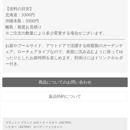
【送料の目安】
北海道：3300円
沖縄本島：3300円
離島：都度お見積り
※ご注文の数量により多少変更する場合がございます。
お庭やプールサイド、アウトドアで活躍する樹脂製のガーデンチ
ェア。ローチェアタイプなので、座面に沈み込むように座ってゆ
ったりとしたお庭時間を楽しめます。肘掛けにはドリンクホルダ
ー付き。
商品についてのお問い合わせ
返品特約について
ブランド
ブランド カ行
ケ
ケター（KETER）
ケター（KETER） ガーデンファニチャー