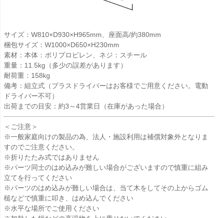
サイズ：W810×D930×H965mm、座面高/約380mm
梱包サイズ：W1000×D650×H230mm
素材：本体：ポリプロピレン、ネジ：スチール
重量：11.5kg（多少の誤差があります）
耐荷重：158kg
備考：組立式（プラスドライバーはお客様でご用意ください。電動
ドライバー不可）
出荷までの目安：約3～4営業日（在庫があった場合）
＜ご注意＞
※一般家庭向けの製品の為、法人・施設利用は補償対象外となりま
すのでご注意ください。
※折りたたみ式ではありません
※パーツ同士のはめ込みが難しい場合がございますので慎重に組み
立てを行ってください
※パーツのはめ込みが難しい場合は、当て木をしてその上からゴム
槌などで慎重に叩き、はめ込んでください
※水平な場所でご使用ください