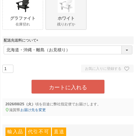
グラファイト
ホワイト
在庫切れ
残りわずか
配送先送料について
(
必
須
)
お気に入りに登録する
カートに入れる
2026/08/25（火）
に
弊社指定便
でお届けします。
滋賀県
お届け先を変更
輸入品
代引不可
直送