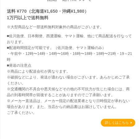
送料 ¥770（北海道¥1,650・沖縄¥1,980）
1万円以上で
送料無料
※大型商品など一部送料無料対象外の商品がございます。
■佐川急便、日本郵便、西濃運輸、ヤマト運輸、他にて商品配送を行なって
おります。
■配達時間指定が可能です。（佐川急便、ヤマト運輸のみ）
・午前中・12時〜14時・14時〜16時・16時〜18時・18時〜21時・19～21
時
■発送の注意点
※商品により配送会社が異なります。
※破損などにより、発送が適わない場合がございます。あらかじめご了承
ください。
※交通機関の不具合や悪天候などその他の不可抗力が生じた場合には、商
品の到着時間帯が前後することがありますのでご了承願います。
※メーカー直送品は、メーカー指定の配送業者となり日時指定が承れない
場合があります。また、当店からの納品書はお届けしていません。
ご了承ください。
詳しくはこちら