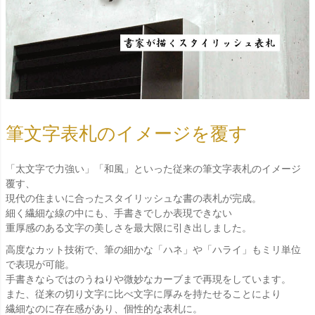
筆文字表札のイメージを覆す
「太文字で力強い」「和風」といった従来の筆文字表札のイメージ
覆す、
現代の住まいに合ったスタイリッシュな書の表札が完成。
細く繊細な線の中にも、手書きでしか表現できない
重厚感のある文字の美しさを最大限に引き出しました。
高度なカット技術で、筆の細かな「ハネ」や「ハライ」もミリ単位
で表現が可能。
手書きならではのうねりや微妙なカーブまで再現をしています。
また、従来の切り文字に比べ文字に厚みを持たせることにより
繊細なのに存在感があり、個性的な表札に。