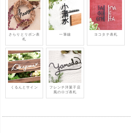
さらりとリボン表
一筆線
ヨコタテ表札
札
くるんとサイン
フレンチ洋菓子店
風のロゴ表札