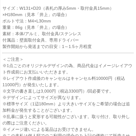
サイズ：W131×D20（表札の厚み5mm・取付金具15mm）
×H180mm（見本「井上」の場合）
ボルト寸法：M4×L30mm
重量：86g（見本「井上」の場合）
素材：本体/アルミ、取付金具/ステンレス
付属品：壁面取付金具、専用ドライバー
製作開始から発送までの目安：
1～1.5ヶ月程度
＜ご注意＞
※1点ごとのオリジナルデザインの為、商品代金はイメージレイアウ
ト作成前にお支払いいただきます。
※レイアウト作成後のキャンセルはキャンセル料10000円（税込
11000円）が発生いたします。
※文字の書き直しは3,000円（税込3300円）/回必要です。
※デザインによってサイズが異なります。
※標準サイズ（1辺180mm）より大きいサイズをご希望の場合は追
加料金が発生することがございます。
※乱暴に扱うと変形する可能性がございます。取り付け、取り外し
の際はご注意ください。
※イメージ違いによる返品はお受けできません。
※この表札は個人邸でのご利用の場合のみ上記の価格にて販売させ