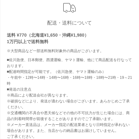
配送・送料について
送料 ¥770（北海道¥1,650・沖縄¥1,980）
1万円以上で
送料無料
※大型商品など一部送料無料対象外の商品がございます。
■佐川急便、日本郵便、西濃運輸、ヤマト運輸、他にて商品配送を行なって
おります。
■配達時間指定が可能です。（佐川急便、ヤマト運輸のみ）
・午前中・12時〜14時・14時〜16時・16時〜18時・18時〜21時・19～21
時
■発送の注意点
※商品により配送会社が異なります。
※破損などにより、発送が適わない場合がございます。あらかじめご了承
ください。
※交通機関の不具合や悪天候などその他の不可抗力が生じた場合には、商
品の到着時間帯が前後することがありますのでご了承願います。
※メーカー直送品は、メーカー指定の配送業者となり日時指定が承れない
場合があります。また、当店からの納品書はお届けしていません。
ご了承ください。