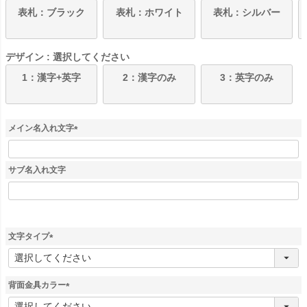
表札：ブラック
表札：ホワイト
表札：シルバー
デザイン
選択してください
1：漢字+英字
2：漢字のみ
3：英字のみ
メイン名入れ文字
(
必
須
サブ名入れ文字
)
文字タイプ
(
必
須
背面金具カラー
)
(