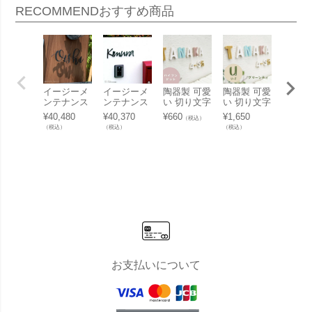
RECOMMEND
おすすめ商品
イージーメ
イージーメ
陶器製 可愛
陶器製 可愛
陶器製
ンテナンス
ンテナンス
い 切り文字
い 切り文字
い 切
表札 「アル
表札「UME
表札「Puffy
表札「Puffy
表札「P
¥
40,480
¥
40,370
¥
660
¥
1,650
¥
1,650
（税込）
ミ切り文字
56 アルミ切
Sign パフィ
Sign パフィ
Sign
（税込）
（税込）
（税込）
（税込）
表札 カリグ
り文字表
ーサイン 記
ーサイン ア
ーサイ
ラート（cal
札」
号」 ハイフ
ルファベッ
ルファ
ligrart）」
ン・ドット
ト グリーン
ト レ
ティ（U～
（U～
Z）」
お支払いについて