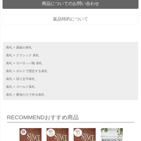
商品についてのお問い合わせ
返品特約について
表札
真鍮の表札
表札
クラシック 表札
表札
ヨーロッパ風 表札
表札
ボルトで固定する表札
表札
切り文字表札
表札
ゴールド表札
表札
番地だけで作る表札
RECOMMEND
おすすめ商品