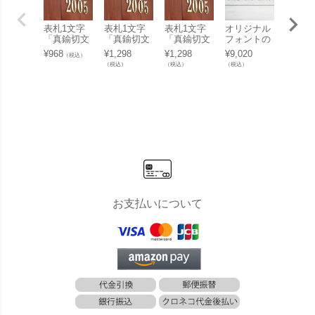
表札1文字
表札1文字
表札1文字
オリジナル
オリジ
「真鍮切文
「真鍮切文
「真鍮切文
フォントの
フォン
字 記号 コ
字 アルファ
字 アルファ
表札 「切り
表札 
¥
968
¥
1,298
¥
1,298
¥
9,020
¥
9,020
（税込）
ンマ（カン
ベット（英
ベット（英
文字表札 ミ
文字表
（税込）
（税込）
（税込）
（税込）
マ）・ピリ
字） U～
字） A～
エル （アル
ュレ 
オド・ハイ
Z」
T」
ファベッ
ファベ
フン」
ト・数字 1
ト・数
文字）」 D
文字）
e-Collage
e-Colla
デコラージ
デコラ
ュ
ュ
お支払いについて