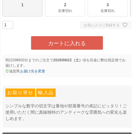
1
2
3
在庫切れ
在庫切れ
お気に入りに登録する
カートに入れる
明日
09時00分
までのご注文で
2026/08/22（土）
に
弊社指定便
でお
届けします。
滋賀県
お届け先を変更
お取り寄せ
輸入品
シンプルな数字の切文字は番地や部屋番号の表記にピッタリ！ご
使用いただく間に真鍮独特のアンティークな雰囲気への変化も楽
しめます。