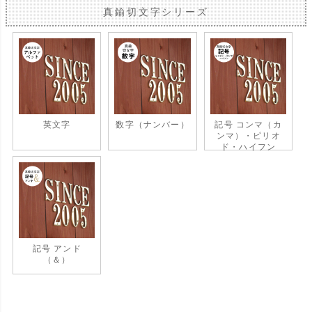
真鍮切文字シリーズ
英文字
数字（ナンバー）
記号 コンマ（カ
ンマ）・ピリオ
ド・ハイフン
記号 アンド
（＆）