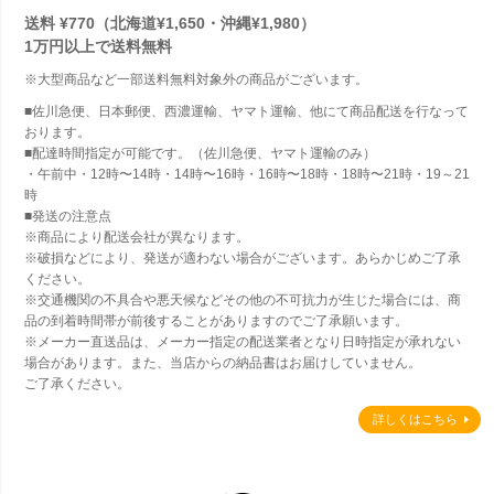
送料 ¥770（北海道¥1,650・沖縄¥1,980）
1万円以上で
送料無料
※大型商品など一部送料無料対象外の商品がございます。
■佐川急便、日本郵便、西濃運輸、ヤマト運輸、他にて商品配送を行なって
おります。
■配達時間指定が可能です。（佐川急便、ヤマト運輸のみ）
・午前中・12時〜14時・14時〜16時・16時〜18時・18時〜21時・19～21
時
■発送の注意点
※商品により配送会社が異なります。
※破損などにより、発送が適わない場合がございます。あらかじめご了承
ください。
※交通機関の不具合や悪天候などその他の不可抗力が生じた場合には、商
品の到着時間帯が前後することがありますのでご了承願います。
※メーカー直送品は、メーカー指定の配送業者となり日時指定が承れない
場合があります。また、当店からの納品書はお届けしていません。
ご了承ください。
詳しくはこちら