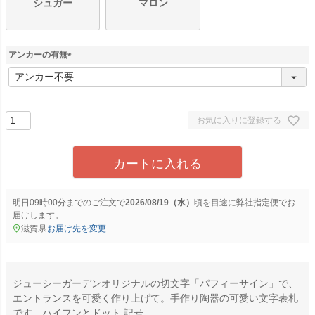
シュガー
マロン
アンカーの有無
(
必
須
)
お気に入りに登録する
カートに入れる
明日
09時00分
までのご注文で
2026/08/19（水）
に
弊社指定便
でお
届けします。
滋賀県
お届け先を変更
ジューシーガーデンオリジナルの切文字「パフィーサイン」で、
エントランスを可愛く作り上げて。手作り陶器の可愛い文字表札
です。ハイフンとドット 記号。