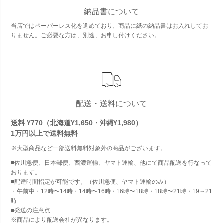
納品書について
当店ではペーパーレス化を進めており、商品に紙の納品書はお入れしてお
りません。ご必要な方は、別途、お申し付けください。
配送・送料について
送料 ¥770（北海道¥1,650・沖縄¥1,980）
1万円以上で
送料無料
※大型商品など一部送料無料対象外の商品がございます。
■佐川急便、日本郵便、西濃運輸、ヤマト運輸、他にて商品配送を行なって
おります。
■配達時間指定が可能です。（佐川急便、ヤマト運輸のみ）
・午前中・12時〜14時・14時〜16時・16時〜18時・18時〜21時・19～21
時
■発送の注意点
※商品により配送会社が異なります。