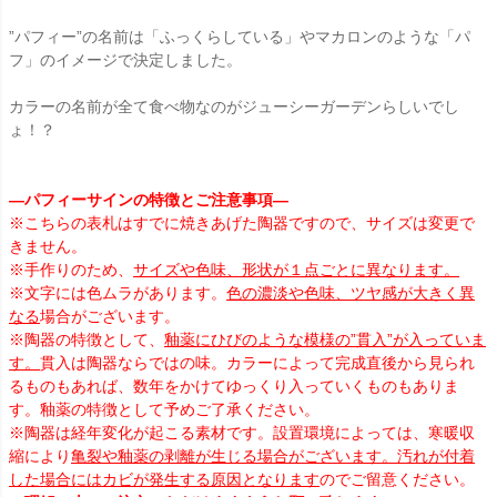
”パフィー”の名前は「ふっくらしている」やマカロンのような「パ
フ」のイメージで決定しました。
カラーの名前が全て食べ物なのがジューシーガーデンらしいでし
ょ！？
―パフィーサインの特徴とご注意事項―
※こちらの表札はすでに焼きあげた陶器ですので、サイズは変更で
きません。
※手作りのため、
サイズや色味、形状が１点ごとに異なります。
※文字には色ムラがあります。
色の濃淡や色味、ツヤ感が大きく異
なる
場合がございます。
※陶器の特徴として、
釉薬にひびのような模様の”貫入”が入っていま
す。
貫入は陶器ならではの味。カラーによって完成直後から見られ
るものもあれば、数年をかけてゆっくり入っていくものもありま
す。釉薬の特徴として予めご了承ください。
※陶器は経年変化が起こる素材です。設置環境によっては、寒暖収
縮により
亀裂や釉薬の剥離が生じる場合がございます。汚れが付着
した場合にはカビが発生する原因となります
のでご留意ください。