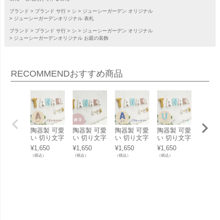
ブランド
ブランド サ行
シ
ジューシーガーデン オリジナル
ジューシーガーデンオリジナル 表札
ブランド
ブランド サ行
シ
ジューシーガーデン オリジナル
ジューシーガーデンオリジナル お庭の装飾
RECOMMEND
おすすめ商品
陶器製 可愛
陶器製 可愛
陶器製 可愛
陶器製 可愛
陶器製
い 切り文字
い 切り文字
い 切り文字
い 切り文字
い 切
表札「Puffy
表札「Puffy
表札「Puffy
表札「Puffy
表札「P
¥
1,650
¥
1,650
¥
1,650
¥
1,650
¥
1,650
Sign パフィ
Sign パフィ
Sign パフィ
Sign パフィ
Sign
（税込）
（税込）
（税込）
（税込）
（税込）
ーサイン ア
ーサイン 数
ーサイン ア
ーサイン ア
ーサイ
ルファベッ
字」
ルファベッ
ルファベッ
ルファ
ト ストロベ
ト ブルーベ
ト ソーダ
ト ス
リー（A～
リー（A～
（U～Z）」
リー（
T）」
T）」
Z）」