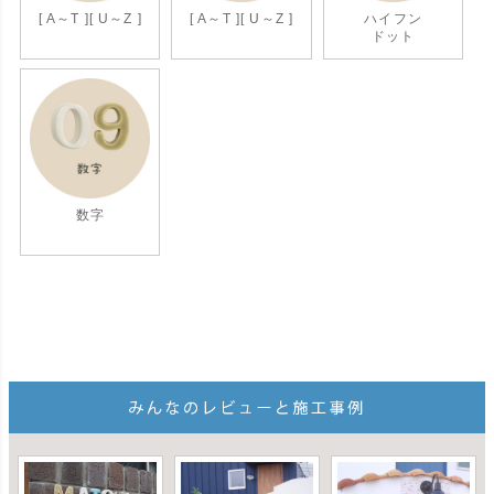
[ A～T ]
[ U～Z ]
[ A～T ]
[ U～Z ]
ハイフン
ドット
数字