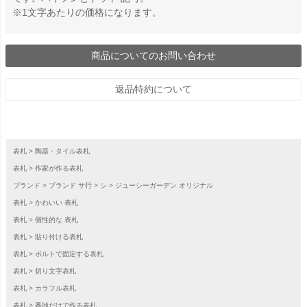
※1文字あたりの価格になります。
商品についてのお問い合わせ
返品特約について
表札
陶器・タイル表札
表札
作家が作る表札
ブランド
ブランド サ行
シ
ジューシーガーデン オリジナル
表札
かわいい 表札
表札
個性的な 表札
表札
貼り付ける表札
表札
ボルトで固定する表札
表札
切り文字表札
表札
カラフル表札
表札
番地だけで作る表札