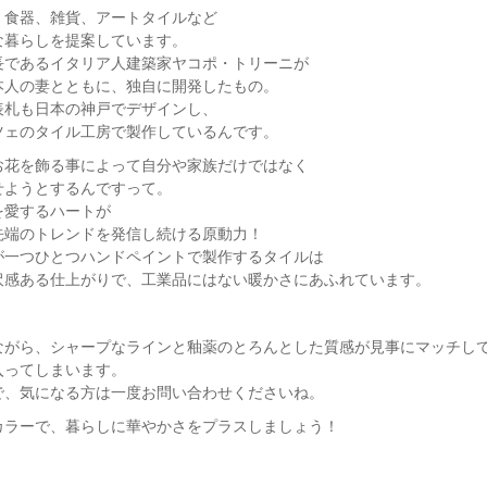
、食器、雑貨、アートタイルなど
な暮らしを提案しています。
長であるイタリア人建築家ヤコポ・トリーニが
本人の妻とともに、独自に開発したもの。
表札も日本の神戸でデザインし、
ツェのタイル工房で製作しているんです。
お花を飾る事によって自分や家族だけではなく
せようとするんですって。
を愛するハートが
先端のトレンドを発信し続ける原動力！
が一つひとつハンドペイントで製作するタイルは
沢感ある仕上がりで、工業品にはない暖かさにあふれています。
ながら、シャープなラインと釉薬のとろんとした質感が見事にマッチし
入ってしまいます。
で、気になる方は一度お問い合わせくださいね。
カラーで、暮らしに華やかさをプラスしましょう！