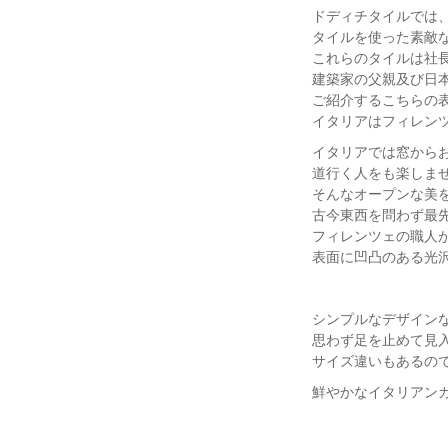
ドディチタイルでは
タイルを使った素敵
これらのタイルは社
建築家の父親及び日
ご紹介するこちらの
イタリアはフィレン
イタリアでは窓から
道行く人をも楽しま
そんなオープンな美
古今東西を問わず最
フィレンツェの職人
表面に凹凸のある光
シンプルなデザイン
思わず足を止めて見
サイズ違いもあるの
鮮やかなイタリアン