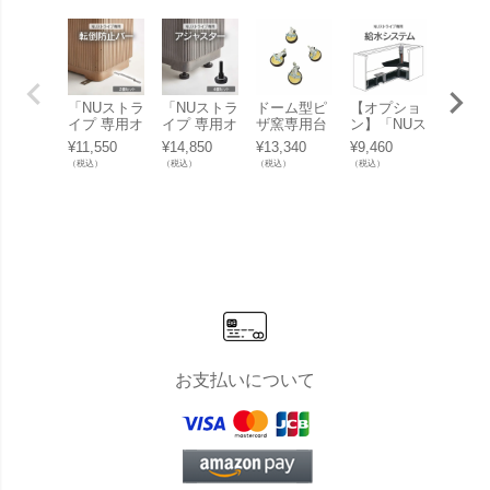
「NUストラ
「NUストラ
ドーム型ピ
【オプショ
【オプ
イプ 専用オ
イプ 専用オ
ザ窯専用台
ン】「NUス
ン】「
プション 転
プション ア
オプション
トライプ 専
トライ
¥
11,550
¥
14,850
¥
13,340
¥
9,460
¥
2,860
倒防止バー
ジャスター
「家庭用石
用プラスウ
用オプ
（税込）
（税込）
（税込）
（税込）
（税込）
2個セッ
4個セッ
窯 プチキル
ォーター」
ン チ
ト」
ト」
ン専用 架台
※本体別売
1m」
用キャスタ
り
別売り
ー4個セッ
ト」
お支払いについて