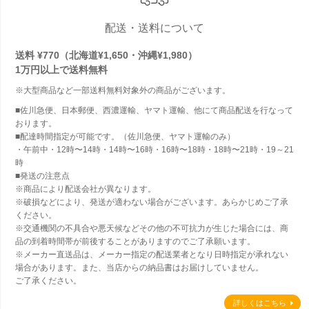
配送・送料について
送料 ¥770（北海道¥1,650・沖縄¥1,980）
1万円以上で
送料無料
※大型商品など一部送料無料対象外の商品がございます。
■佐川急便、日本郵便、西濃運輸、ヤマト運輸、他にて商品配送を行なって
おります。
■配達時間指定が可能です。（佐川急便、ヤマト運輸のみ）
・午前中・12時〜14時・14時〜16時・16時〜18時・18時〜21時・19～21
時
■発送の注意点
※商品により配送会社が異なります。
※破損などにより、発送が適わない場合がございます。あらかじめご了承
ください。
※交通機関の不具合や悪天候などその他の不可抗力が生じた場合には、商
品の到着時間帯が前後することがありますのでご了承願います。
※メーカー直送品は、メーカー指定の配送業者となり日時指定が承れない
場合があります。また、当店からの納品書はお届けしていません。
ご了承ください。
詳しくはこちら