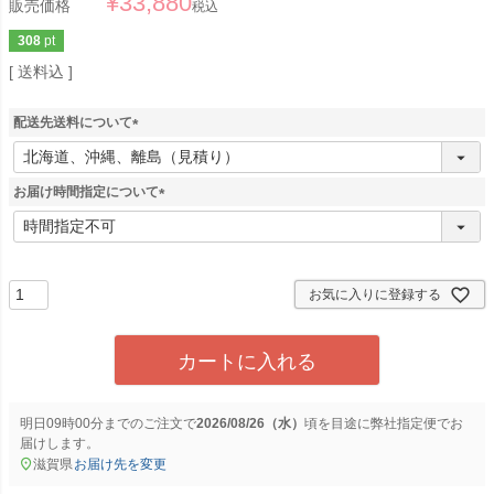
¥
33,880
販売価格
税込
308
pt
送料込
配送先送料について
(
必
須
お届け時間指定について
)
(
必
須
)
お気に入りに登録する
カートに入れる
明日
09時00分
までのご注文で
2026/08/26（水）
に
弊社指定便
でお
届けします。
滋賀県
お届け先を変更