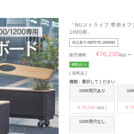
「NUストライプ 専用オプシ
1000用」
商品番号
G9TCTC-200081
¥
76,230
販売価格
〜
税込
693
pt
〜
送料込
種類
選択してください
1000用穴あり
10
¥
76,230
¥
79
税込
1200用穴なし