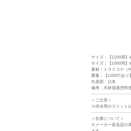
サイズ：【1200用】W1
サイズ：【1000用】W1
素材：トライコヤ（
重量：【1200穴あり】5
生産国：日本
備考：木材保護塗料
＜ご注意＞
※排水用のスリット
＜在庫について＞
※メーカー直送品の
ます。