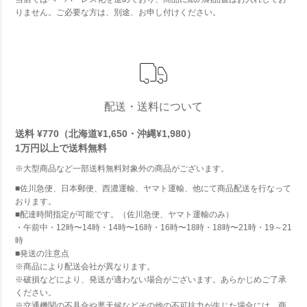
りません。ご必要な方は、別途、お申し付けください。
配送・送料について
送料 ¥770（北海道¥1,650・沖縄¥1,980）
1万円以上で
送料無料
※大型商品など一部送料無料対象外の商品がございます。
■佐川急便、日本郵便、西濃運輸、ヤマト運輸、他にて商品配送を行なって
おります。
■配達時間指定が可能です。（佐川急便、ヤマト運輸のみ）
・午前中・12時〜14時・14時〜16時・16時〜18時・18時〜21時・19～21
時
■発送の注意点
※商品により配送会社が異なります。
※破損などにより、発送が適わない場合がございます。あらかじめご了承
ください。
※交通機関の不具合や悪天候などその他の不可抗力が生じた場合には、商