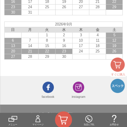
16
17
18
19
20
21
22
23
24
25
26
27
28
29
30
31
2026年9月
日
月
火
水
木
金
土
1
2
3
4
5
6
7
8
9
10
11
12
13
14
15
16
17
18
19
20
21
22
23
24
25
26
27
28
29
30
すぐに購入
facebook
instagram
デザイン表札と郵便ポストの通販 ジューシーガーデン
株式会社SOTOYA EC事業部 〒520-3024 滋賀県栗東市小柿9-4-13
TEL：077-554-2186 FAX：077-551-3571
メニュー
マイページ
当店にTEL
お問合せ