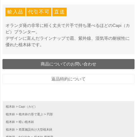
輸入品
代引不可
直送
オランダ発の非常に軽く丈夫で片手で持ち運べるほどのCapi（カ
ピ）プランター。
デザインに富んだラインナップで霜、紫外線、湿気等の耐候性に
優れた植木鉢です。
商品についてのお問い合わせ
返品特約について
植木鉢
Capi（カピ）
植木鉢
植木鉢の形で選ぶ
円形
植木鉢
軽い植木鉢
植木鉢
商業施設向け大型植木鉢