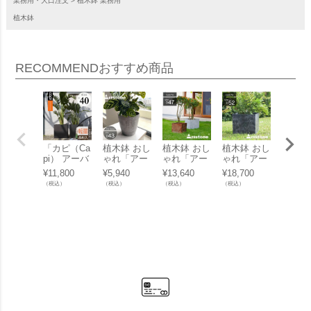
業務用・大口注文
植木鉢 業務用
植木鉢
RECOMMEND
おすすめ商品
「カピ（Ca
植木鉢 おし
植木鉢 おし
植木鉢 おし
植木鉢
pi） アーバ
ゃれ「アー
ゃれ「アー
ゃれ「アー
ゃれ「
ンスムース
トストーン
トストーン
トストーン
トスト
¥
11,800
¥
5,940
¥
13,640
¥
18,700
¥
6,930
スクエア
（Artston
（Artston
（Artston
（Artst
（税込）
（税込）
（税込）
（税込）
（税込）
（UrbanSm
e） ドルチ
e） キュー
e） キュー
e） エ
ooth Squar
ェポット43
ビックポッ
ビックポッ
ット40
e） Mサイ
（DolcePot
ト47（Kubi
ト52（Kubi
aPot4
ズ（□40×H
43）」特
k47）」特
k52）」特
特大・
40cm）」1
大・大型 14
大・大型 15
大・大型 17
13号
3号鉢相当
号鉢相当 高
号鉢相当 高
号鉢相当 高
高さ40
／特大・大
さ38cm 直
さ43cm □4
さ48cm □5
外幅40
型／ブラッ
径43cm 底
7cm 底穴あ
2cm 底穴あ
底穴あ
ク・ダーク
穴あり ブラ
り ブラック
り ブラック
ラック
グレー／底
ック グレー
グレー ラス
グレー ラス
ー ト
穴なし／植
トープ テラ
ト
ト
ラスト
木鉢 おしゃ
コッタ