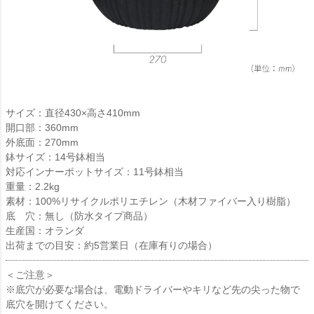
サイズ：直径430×高さ410mm
開口部：360mm
外底面：270mm
鉢サイズ：14号鉢相当
対応インナーポットサイズ：11号鉢相当
重量：2.2kg
素材：100%リサイクルポリエチレン（木材ファイバー入り樹脂）
底 穴：無し（防水タイプ商品）
生産国：オランダ
出荷までの目安：約5営業日（在庫有りの場合）
＜ご注意＞
※底穴が必要な場合は、電動ドライバーやキリなど先の尖った物で
底穴を開けてください。