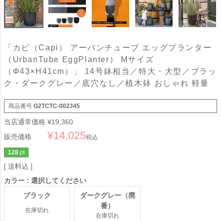
「カピ（Capi） アーバンチューブ エッグプランター
（UrbanTube EggPlanter） Mサイズ
（Φ43×H41cm）」 14号鉢相当／特大・大型／ブラッ
ク・ダークグレー／底穴なし／植木鉢 おしゃれ 軽量
商品番号
G2TCTC-002345
当店通常価格
¥
19,360
¥
14,025
販売価格
税込
128
pt
送料込
カラー
選択してください
ブラック
ダークグレー（廃
番）
在庫切れ
在庫切れ