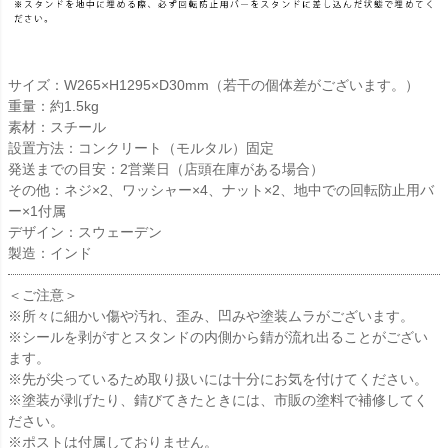
サイズ：W265×H1295×D30mm（若干の個体差がございます。）
重量：約1.5kg
素材：スチール
設置方法：コンクリート（モルタル）固定
発送までの目安：2営業日（店頭在庫がある場合）
その他：ネジ×2、ワッシャー×4、ナット×2、地中での回転防止用バ
ー×1付属
デザイン：スウェーデン
製造：インド
＜ご注意＞
※所々に細かい傷や汚れ、歪み、凹みや塗装ムラがございます。
※シールを剥がすとスタンドの内側から錆が流れ出ることがござい
ます。
※先が尖っているため取り扱いには十分にお気を付けてください。
※塗装が剥げたり、錆びてきたときには、市販の塗料で補修してく
ださい。
※ポストは付属しておりません。