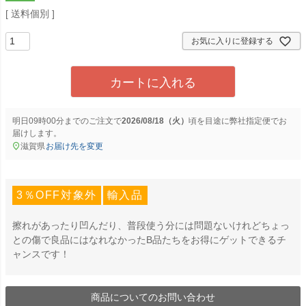
送料個別
お気に入りに登録する
カートに入れる
明日
09時00分
までのご注文で
2026/08/18（火）
に
弊社指定便
でお
届けします。
滋賀県
お届け先を変更
3％OFF対象外
輸入品
擦れがあったり凹んだり、普段使う分には問題ないけれどちょっ
との傷で良品にはなれなかったB品たちをお得にゲットできるチ
ャンスです！
商品についてのお問い合わせ