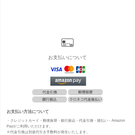
貨店のポス
可】 「ラー
貨店の郵便
貨店のポス
貨店の
トスタンド
ディウスデ
ポスト＆ス
ト」 郵便受
ポスト
＜ホワイト
ザイン （R
タンドセッ
け 壁付け
色）」
＞」※ポス
ADIUS） レ
ト」 郵便受
ト別売り
ターマン２
け ポール付
カラー 新聞
き
受け付き」
お支払いについて
お支払い方法について
・クレジットカード・郵便振替・銀行振込・代金引換・後払い・Amazon
Payがご利用いただけます。
※代金引換は別途代引き手数料が発生いたします。