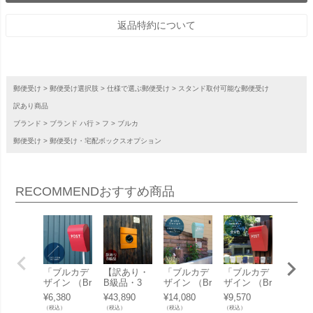
返品特約について
郵便受け
郵便受け選択肢
仕様で選ぶ郵便受け
スタンド取付可能な郵便受け
訳あり商品
ブランド
ブランド ハ行
フ
ブルカ
郵便受け
郵便受け・宅配ボックスオプション
RECOMMEND
おすすめ商品
「ブルカデ
【訳あり・
「ブルカデ
「ブルカデ
「ブル
ザイン （Br
B級品・3
ザイン （Br
ザイン （Br
ザイン 
uka Desig
0%OFF】
uka Desig
uka Desig
uka De
¥
6,380
¥
43,890
¥
14,080
¥
9,570
¥
2,860
n） 北欧雑
【返品不
n） 北欧雑
n） 北欧雑
n） 北
（税込）
（税込）
（税込）
（税込）
（税込）