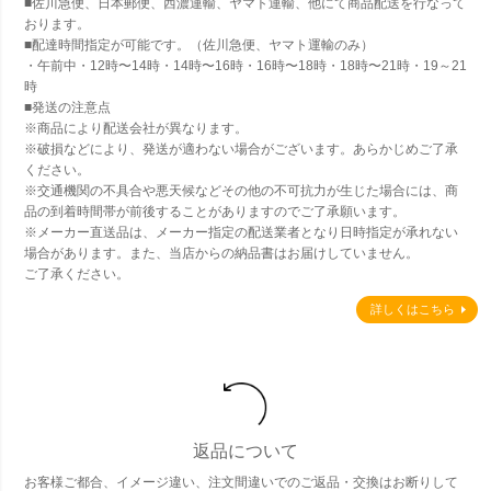
■佐川急便、日本郵便、西濃運輸、ヤマト運輸、他にて商品配送を行なって
おります。
■配達時間指定が可能です。（佐川急便、ヤマト運輸のみ）
・午前中・12時〜14時・14時〜16時・16時〜18時・18時〜21時・19～21
時
■発送の注意点
※商品により配送会社が異なります。
※破損などにより、発送が適わない場合がございます。あらかじめご了承
ください。
※交通機関の不具合や悪天候などその他の不可抗力が生じた場合には、商
品の到着時間帯が前後することがありますのでご了承願います。
※メーカー直送品は、メーカー指定の配送業者となり日時指定が承れない
場合があります。また、当店からの納品書はお届けしていません。
ご了承ください。
詳しくはこちら
返品について
お客様ご都合、イメージ違い、注文間違いでのご返品・交換はお断りして