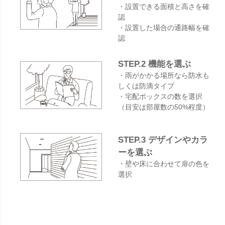
・設置できる面積と高さを確
認
・設置した場合の通路幅を確
認
STEP.2 機能を選ぶ
・雨がかかる場所なら防水も
しくは防滴タイプ
・宅配ボックスの数を選択
（目安は部屋数の50%程度）
STEP.3 デザインやカラ
ーを選ぶ
・壁や床に合わせて扉の色を
選択