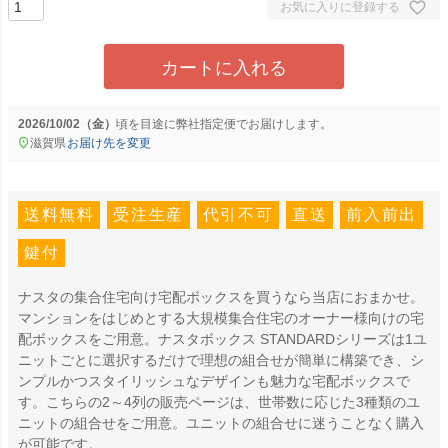
お気に入りに登録する
カートに入れる
2026/10/02（金）
に
弊社指定便
でお届けします。
滋賀県
お届け先を変更
送料無料
受注生産
代引不可
直送
前入前出
鍵付
ナスタの集合住宅向け宅配ボックスを買うなら当店におまかせ。
マンションをはじめとする大規模集合住宅のオーナー様向けの宅
配ボックスをご用意。ナスタボックス STANDARDシリーズは1ユ
ニットごとに選択するだけで理想の組合せが簡単に構築でき、シ
ンプルかつスタイリッシュなデザインも魅力な宅配ボックスで
す。こちらの2～4列の販売ページは、世帯数に応じた3種類のユ
ニットの組合せをご用意。ユニットの組合せに迷うことなく購入
が可能です。