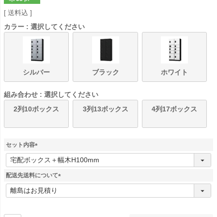
送料込
カラー
選択してください
シルバー
ブラック
ホワイト
組み合わせ
選択してください
2列10ボックス
3列13ボックス
4列17ボックス
セット内容
(
必
須
配送先送料について
)
(
必
須
)