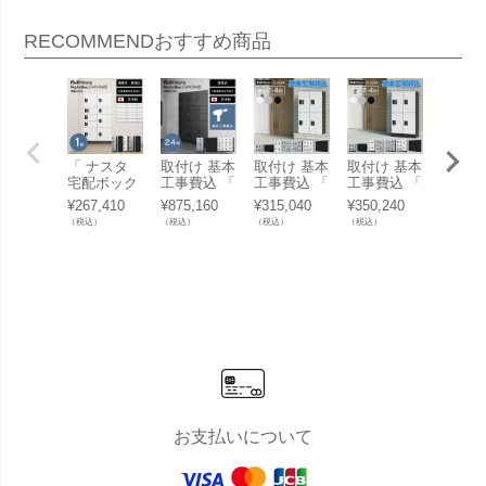
RECOMMEND
おすすめ商品
「 ナスタ
取付け 基本
取付け 基本
取付け 基本
取付け
宅配ボック
工事費込 「
工事費込 「
工事費込 「
工事費
ス 大規模集
ナスタ 宅配
ナスタ 宅配
ナスタ 宅配
ナスタ
¥
267,410
¥
875,160
¥
315,040
¥
350,240
¥
359,0
合住宅向け
ボックス 大
ボックス 集
ボックス 集
ボック
（税込）
（税込）
（税込）
（税込）
（税込）
ナスタボッ
規模集合住
合住宅向け
合住宅向け
合住宅
クス スタン
宅向け ナス
プチ宅 ユニ
プチ宅 ユニ
プチ宅
ダード （
タボックス
ット 壁付け
ット 据置
ット 
ロッカータ
スタンダー
2～4列 セッ
き/床・背面
き/床
イプ ） 据
ド （ ロッ
ト KS-TL01
固定 2～4列
固定 2
置き/壁埋込
カータイプ
R 」
+ 幅木H100
+ 幅木
1列 KS-TL0
） 壁埋込 2
mmセット
mmセ
3R 」
～4列 KS-T
KS-TL01R
KS-TL
L03R 」
+ KS-TL01
+ KS-T
FH100 」
FH250
お支払いについて