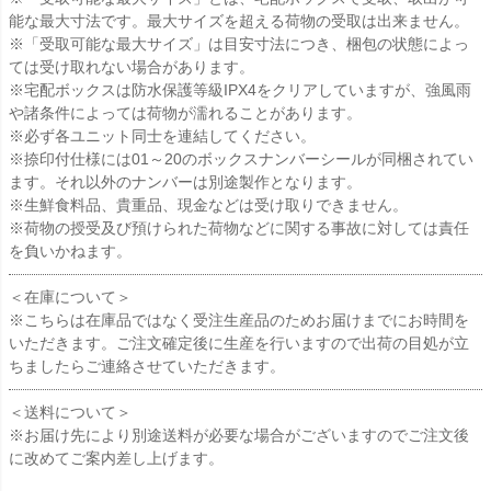
能な最大寸法です。最大サイズを超える荷物の受取は出来ません。
※「受取可能な最大サイズ」は目安寸法につき、梱包の状態によっ
ては受け取れない場合があります。
※宅配ボックスは防水保護等級IPX4をクリアしていますが、強風雨
や諸条件によっては荷物が濡れることがあります。
※必ず各ユニット同士を連結してください。
※捺印付仕様には01～20のボックスナンバーシールが同梱されてい
ます。それ以外のナンバーは別途製作となります。
※生鮮食料品、貴重品、現金などは受け取りできません。
※荷物の授受及び預けられた荷物などに関する事故に対しては責任
を負いかねます。
＜在庫について＞
※こちらは在庫品ではなく受注生産品のためお届けまでにお時間を
いただきます。ご注文確定後に生産を行いますので出荷の目処が立
ちましたらご連絡させていただきます。
＜送料について＞
※お届け先により別途送料が必要な場合がございますのでご注文後
に改めてご案内差し上げます。