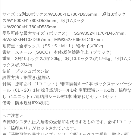
サイズ：2列10ボックス/W1000×H1780×D535mm、3列13ボック
ス/W1500×H1780×D535mm、4列17ボック
ス/W2000×H1780×D535mm
受取可能な最大サイズ（ボックス）：SS/W352×H170×D467mm、
S/W352×H410×D467mm、M/W352×H650×D467mm
耐荷重：全ボックス（SS・S・M・L）/各サイズ30kg
素材：スチール（SGCC） 本体/粉体塗装仕上（ブラック）
重量：2列10ボックス/約120kg、3列13ボックス/約176kg、4列17ボ
ックス/約234kg
錠前：プッシュボタン錠
設置方法：据置き/壁埋込
付属：捺印あり（1ユニット）/非常開錠キー2本 ボックスナンバーシ
ール（01～20）1枚 操作説明シール1枚 宅配標識シール1枚、捺印な
し（1ユニット）/連結用シール材1本 連結ねじセット1セット
備考：防水規格IPX4対応
＜ご注意＞
※捺印システムは入居者の受領印を代行するものです。必ず1ユニッ
ト「捺印あり」がセットされています。
※「受取可能な最大サイズ」とは、宅配ボックスで受取、取出が可