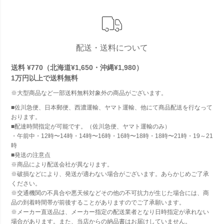
配送・送料について
送料 ¥770（北海道¥1,650・沖縄¥1,980）
1万円以上で
送料無料
※大型商品など一部送料無料対象外の商品がございます。
■佐川急便、日本郵便、西濃運輸、ヤマト運輸、他にて商品配送を行なって
おります。
■配達時間指定が可能です。（佐川急便、ヤマト運輸のみ）
・午前中・12時〜14時・14時〜16時・16時〜18時・18時〜21時・19～21
時
■発送の注意点
※商品により配送会社が異なります。
※破損などにより、発送が適わない場合がございます。あらかじめご了承
ください。
※交通機関の不具合や悪天候などその他の不可抗力が生じた場合には、商
品の到着時間帯が前後することがありますのでご了承願います。
※メーカー直送品は、メーカー指定の配送業者となり日時指定が承れない
場合があります。また、当店からの納品書はお届けしていません。