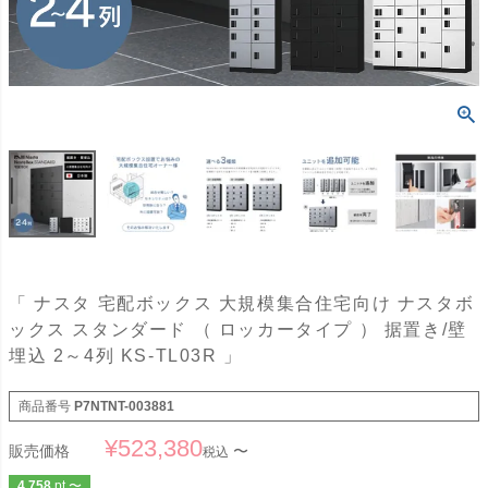
「 ナスタ 宅配ボックス 大規模集合住宅向け ナスタボ
ックス スタンダード （ ロッカータイプ ） 据置き/壁
埋込 2～4列 KS-TL03R 」
商品番号
P7NTNT-003881
¥
523,380
販売価格
〜
税込
4,758
pt
〜