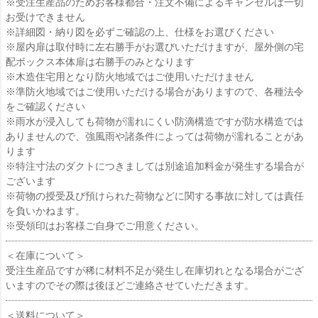
※受注生産品のためお客様都合・注文不備によるキャンセルは一切
お受けできません
※詳細図・納り図を必ずご確認の上、仕様をお選びください
※屋内扉は取付時に左右勝手がお選びいただけますが、屋外側の宅
配ボックス本体扉は右勝手のみとなります
※木造住宅用となり防火地域ではご使用いただけません
※準防火地域ではご使用いただける場合がありますので、各種法令
をご確認ください
※雨水が浸入しても荷物が濡れにくい防滴構造ですが防水構造では
ありませんので、強風雨や諸条件によっては荷物が濡れることがあ
ります
※特注寸法のダクトにつきましては別途追加料金が発生する場合が
ございます
※荷物の授受及び預けられた荷物などに関する事故に対しては責任
を負いかねます。
※受領印はお客様ご自身でご用意ください。
＜在庫について＞
受注生産品ですが稀に材料不足が発生し在庫切れとなる場合がござ
いますのでその際は後ほどご連絡させていただきます。
＜送料について＞