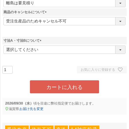
(
必
須
商品のキャンセルについて
)
(
必
須
)
寸法A・寸法Bについて
(
必
須
)
お気に入りに登録する
カートに入れる
2026/09/30（水）
に
弊社指定便
でお届けします。
滋賀県
お届け先を変更