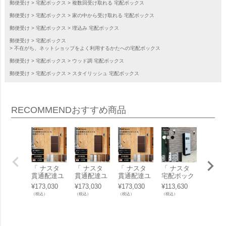
郵便受け
宅配ボックス
複数回受け取れる 宅配ボックス
郵便受け
宅配ボックス
家の中から受け取れる 宅配ボックス
郵便受け
宅配ボックス
埋込み 宅配ボックス
郵便受け
宅配ボックス
不在がち、ネットショップをよく利用するかたへの宅配ボックス
郵便受け
宅配ボックス
ウッド調 宅配ボックス
郵便受け
宅配ボックス
スタイリッシュ 宅配ボックス
RECOMMEND
おすすめ商品
「 ナスタ
「 ナスタ
「 ナスタ
「 ナスタ
取付け
貫通配達ユ
貫通配達ユ
貫通配達ユ
宅配ボック
工事費
ニット 本体
ニット 本体
ニット 本体
ス 集合住宅
ナスタ
¥
173,030
¥
173,030
¥
173,030
¥
113,630
¥
213,0
奥行標準タ
奥行ロング
奥行ロング
向け プチ宅
ボック
（税込）
（税込）
（税込）
（税込）
（税込）
イプ （ 寸
タイプ （
タイプ （
ユニット 据
合住宅
法A：67m
寸法A：117
寸法A：117
置き/床・背
プチ宅
m以下 ）
mm以下 ）
mm以下 ）
面固定 1列
ット 
ライトグレ
ダークブラ
ライトグレ
+ 幅木H100
き/床