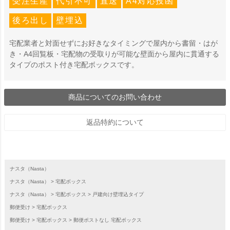
受注生産
代引不可
直送
A4対応投函
後ろ出し
壁埋込
宅配業者と対面せずにお好きなタイミングで屋内から書留・はが
き・A4回覧板・宅配物の受取りが可能な壁面から屋内に貫通する
タイプのポスト付き宅配ボックスです。
商品についてのお問い合わせ
返品特約について
ナスタ（Nasta）
ナスタ（Nasta）
宅配ボックス
ナスタ（Nasta）
宅配ボックス
戸建向け壁埋込タイプ
郵便受け
宅配ボックス
郵便受け
宅配ボックス
郵便ポストなし 宅配ボックス