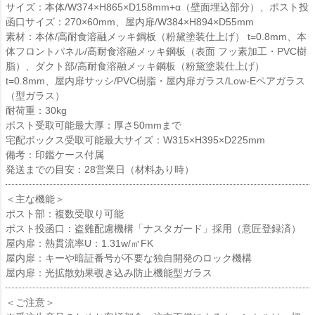
サイズ：本体/W374×H865×D158mm+α（壁面埋込部分）、ポスト投
函口サイズ：270×60mm、屋内扉/W384×H894×D55mm
素材：本体/高耐食溶融メッキ鋼板（粉黛塗装仕上げ） t=0.8mm、本
体フロントパネル/高耐食溶融メッキ鋼板（表面 フッ素加工・PVC樹
脂）、ダクト部/高耐食溶融メッキ鋼板（粉黛塗装仕上げ）
t=0.8mm、屋内扉サッシ/PVC樹脂・屋内扉ガラス/Low-Eペアガラス
（型ガラス）
耐荷重：30kg
ポスト受取可能最大厚：厚さ50mmまで
宅配ボックス受取可能最大サイズ：W315×H395×D225mm
備考：印鑑ケース付属
発送までの目安：28営業日（材料あり時）
＜主な機能＞
ポスト部：複数受取り可能
ポスト投函口：盗難配慮機構「ナスタガード」採用（意匠登録済）
屋内扉：熱貫流率U：1.31w/㎡FK
屋内扉：キーや暗証番号が不要な独自開発のロック機構
屋内扉：光拡散効果覗き込み防止機能型ガラス
＜ご注意＞