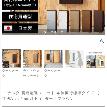
ダークオーク
ダークオー
ライトウォ
ダークオー
ク
ールナット
ク
「 ナスタ 貫通配達ユニット 本体奥行標準タイプ （
寸法A：67mm以下 ） ダークブラウン 」