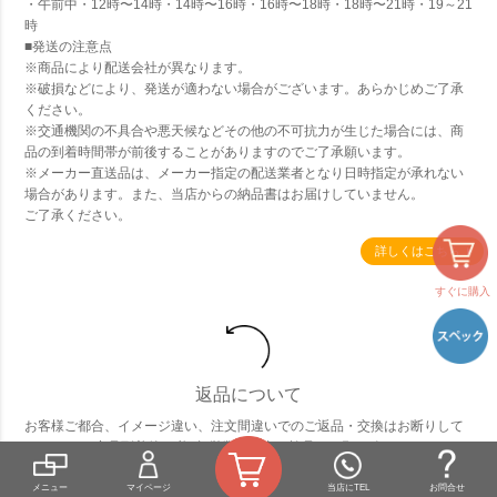
・午前中・12時〜14時・14時〜16時・16時〜18時・18時〜21時・19～21
時
■発送の注意点
※商品により配送会社が異なります。
※破損などにより、発送が適わない場合がございます。あらかじめご了承
ください。
※交通機関の不具合や悪天候などその他の不可抗力が生じた場合には、商
品の到着時間帯が前後することがありますのでご了承願います。
※メーカー直送品は、メーカー指定の配送業者となり日時指定が承れない
場合があります。また、当店からの納品書はお届けしていません。
ご了承ください。
詳しくはこちら
すぐに購入
返品について
お客様ご都合、イメージ違い、注文間違いでのご返品・交換はお断りして
おります。 商品到着後、必ず3営業日以内に検品をお願い致します。
【不良・配送中の破損・商品違いによる良品交換について】
メニュー
マイページ
当店にTEL
お問合せ