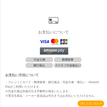
ー 」
ウン 」
ー 」
mm セット
固定 1
KS-TL01R
幅木H1
+ KS-TL01
m セッ
FH100 」
S-TL01
KS-TL
100 」
お支払いについて
お支払い方法について
・クレジットカード・郵便振替・銀行振込・代金引換・後払い・Amazon
Payがご利用いただけます。
※代金引換は別途代引き手数料が発生いたします。
※受注生産品・メーカー直送品は代引きではお支払いいただけません。
詳しくはこちら