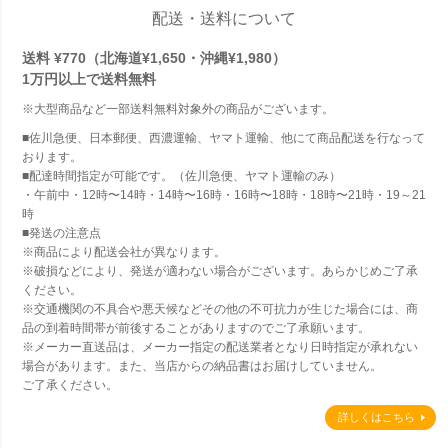
配送・送料について
送料 ¥770（北海道¥1,650・沖縄¥1,980）
1万円以上で
送料無料
※大型商品など一部送料無料対象外の商品がございます。
■佐川急便、日本郵便、西濃運輸、ヤマト運輸、他にて商品配送を行なって
おります。
■配達時間指定が可能です。（佐川急便、ヤマト運輸のみ）
・午前中・12時〜14時・14時〜16時・16時〜18時・18時〜21時・19～21
時
■発送の注意点
※商品により配送会社が異なります。
※破損などにより、発送が適わない場合がございます。あらかじめご了承
ください。
※交通機関の不具合や悪天候などその他の不可抗力が生じた場合には、商
品の到着時間帯が前後することがありますのでご了承願います。
※メーカー直送品は、メーカー指定の配送業者となり日時指定が承れない
場合があります。また、当店からの納品書はお届けしていません。
ご了承ください。
詳しくはこちら