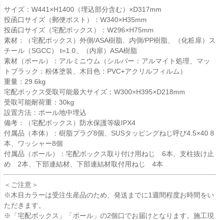
サイズ：W441×H1400（埋込部分含む）×D317mm
投函口サイズ（郵便ポスト）：W340×H35mm
投函口サイズ（宅配ボックス）：W296×H75mm
素材：（宅配ボックス）外側/ASA樹脂、内側/PP樹脂、（化粧扉）ス
チール（SGCC） t=1.0、（内扉）ASA樹脂
素材（ポール）：アルミニウム（シルバー：アルマイト処理、マッ
トブラック：粉体塗装、木目色：PVC+アクリルフィルム）
重量：29.6kg
宅配ボックス受取可能最大サイズ：W300×H395×D218mm
受取可能耐荷重：30kg
設置方法：ポール地中埋込
備考：（宅配ボックス）防水保護等級IPX4
付属品（本体）：樹脂プラグ8個、SUSタッピングねじ呼び4.5×40 8
本、ワッシャー8個
付属品（ポール）：宅配ボックス取り付け用ねじ 6本、支柱抜け止
め 2本、下部連結材、下部連結材取付用ねじ 4本
＜ご注意＞
※木目カラーは受注生産品のため、発送までに1週間程度お時間をい
ただきます。
※「宅配ボックス」「ポール」の2個口でお届けとなります。施工現