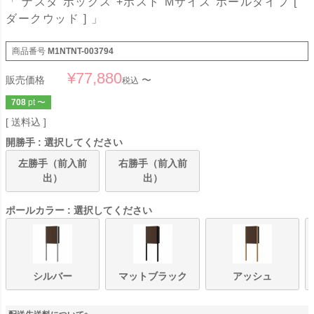
「 ナスタ ボックス +ポスト Mサイズ ポールタイプ [
ダークウッド ] 」
商品番号
M1NTNT-003794
¥
77,880
販売価格
〜
税込
708
pt
〜
送料込
開勝手
選択してください
左勝手（前入前
右勝手（前入前
出）
出）
ポールカラー
選択してください
シルバー
マットブラック
アッシュ