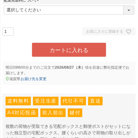
配送先送料について
(
必
須
)
お気に入りに登録する
カートに入れる
明日
09時00分
までのご注文で
2026/08/27（木）
に
弊社指定便
でお
届けします。
滋賀県
お届け先を変更
送料無料
受注生産
代引不可
直送
A4対応投函
前入前出
鍵付
複数の荷物が受取できる宅配ボックスと郵便ポストがセットにな
った独立型の宅配ボックス。腰くらいの高さで荷物の取り出しが