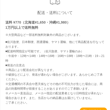
配送・送料について
送料 ¥770（北海道¥1,650・沖縄¥1,980）
1万円以上で
送料無料
※大型商品など一部送料無料対象外の商品がございます。
■佐川急便、日本郵便、西濃運輸、ヤマト運輸、他にて商品配送を行なって
おります。
■配達時間指定が可能です。（佐川急便、ヤマト運輸のみ）
・午前中・12時〜14時・14時〜16時・16時〜18時・18時〜21時・19～21
時
■発送の注意点
※商品により配送会社が異なります。
※破損などにより、発送が適わない場合がございます。あらかじめご了承
ください。
※交通機関の不具合や悪天候などその他の不可抗力が生じた場合には、商
品の到着時間帯が前後することがありますのでご了承願います。
※メーカー直送品は、メーカー指定の配送業者となり日時指定が承れない
場合があります。また、当店からの納品書はお届けしていません。
ご了承ください。