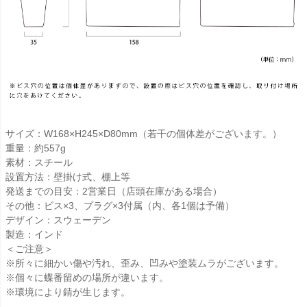
サイズ：W168×H245×D80mm（若干の個体差がございます。）
重量：約557g
素材：スチール
設置方法：壁掛け式、棚上等
発送までの目安：2営業日（店頭在庫がある場合）
その他：ビス×3、プラグ×3付属（内、各1個は予備）
デザイン：スウェーデン
製造：インド
＜ご注意＞
※所々に細かい傷や汚れ、歪み、凹みや塗装ムラがございます。
※個々に蝶番留めの場所が違います。
※環境により錆が生じます。