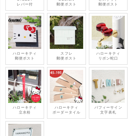
レバー付
郵便ポスト
郵便ポスト
ハローキティ
スフレ
ハローキティ
郵便ポスト
郵便ポスト
リボン蛇口
ハローキティ
ハローキティ
パフィーサイン
立水栓
ボーダータイル
文字表札