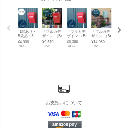
【訳あり・
「ブルカデ
「ブルカデ
「ブルカデ
フルー
B級品・3
ザイン （Br
ザイン （Br
ザイン （Br
トッカ
0%OFF】
uka Desig
uka Desig
uka Desig
鉢カバ
¥
4,906
¥
9,570
¥
6,380
¥
14,080
¥
1,901
【返品不
n） 北欧雑
n） 北欧雑
n） 北欧雑
しても
（税込）
（税込）
（税込）
（税込）
（税込）
可】「ブル
貨店のポス
貨店のポス
貨店の郵便
る小物
カデザイン
ト」 郵便受
トスタンド
ポスト＆ス
「陶器
（Bruka De
け 壁付け
＜ホワイト
タンドセッ
ルチポ
sign） 北欧
＞」※ポス
ト」 郵便受
ブルカ
雑貨店のポ
ト別売り
け ポール付
イン （
ストスタン
き
a Des
ド＜ホワイ
CHIP
ト＞」※ポ
イズ」
スト別売り
お支払いについて