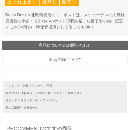
上入れ上出し
鍵無し
据置型
Bruka Design 北欧雑貨店のミニポストは、スウェーデンの人気雑
貨店発の小さくてかわいいポスト型収納箱。お菓子や小物、伝言
メモやDM等の一時保管場所として使ってもOK！
商品についてのお問い合わせ
返品特約について
インテリア・雑貨
インテリア用品
郵便受け
【非表示】その他 可愛い＆ナチュラル系ポスト
ブランド
ブランド ハ行
フ
ブルカ
新生活応援 × 決算セール
RECOMMEND
おすすめ商品