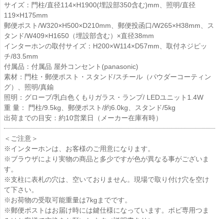
サイズ：門柱/直径114×H1900(埋設部350含む)mm、照明/直径
119×H175mm
郵便ポスト/W320×H500×D210mm、郵便投函口/W265×H38mm、ス
タンド/W409×H1650（埋設部含む）×直径38mm
インターホンの取付サイズ：H200×W114×D57mm、取付ネジピッ
チ/83.5mm
付属品：付属品 屋外コンセント(panasonic)
素材：門柱・郵便ポスト・スタンド/スチール（パウダーコーティン
グ）、照明/真鍮
照明：グローブ/乳白色くもりガラス・ランプ/ LEDユニット1.4W
重 量： 門柱/9.5kg、郵便ポスト/約6.0kg、スタンド/5kg
出荷までの目安：約10営業日（メーカー在庫有時）
＜ご注意＞
※インターホンは、お客様のご用意になります。
※ブラウザにより実物の商品と多少ですが色が異なる事がございま
す。
※支柱に表札の穴は、空いておりません。現場で取り付け穴を空け
て下さい。
※お荷物の受取可能重量は7kgまでです。
※郵便ポストはお届け時には鍵仕様になっています。ボビ専用つま