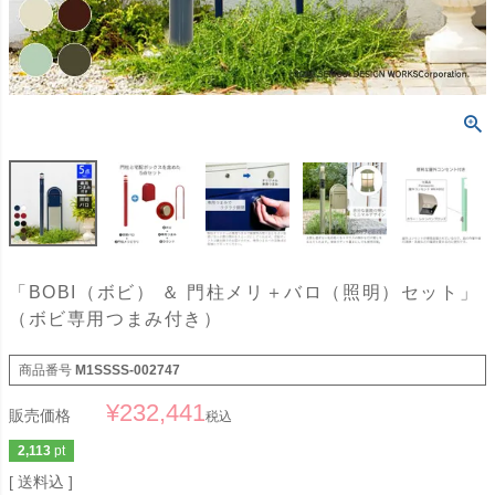
「BOBI（ボビ） ＆ 門柱メリ＋バロ（照明）セット」
（ボビ専用つまみ付き）
商品番号
M1SSSS-002747
¥
232,441
販売価格
税込
2,113
pt
送料込