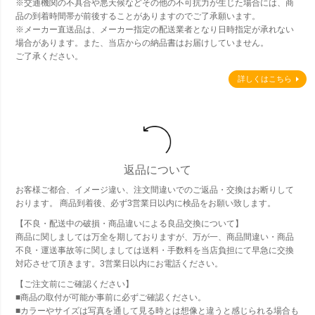
※交通機関の不具合や悪天候などその他の不可抗力が生じた場合には、商
品の到着時間帯が前後することがありますのでご了承願います。
※メーカー直送品は、メーカー指定の配送業者となり日時指定が承れない
場合があります。また、当店からの納品書はお届けしていません。
ご了承ください。
詳しくはこちら
返品について
お客様ご都合、イメージ違い、注文間違いでのご返品・交換はお断りして
おります。 商品到着後、必ず3営業日以内に検品をお願い致します。
【不良・配送中の破損・商品違いによる良品交換について】
商品に関しましては万全を期しておりますが、万が一、商品間違い・商品
不良・運送事故等に関しましては送料・手数料を当店負担にて早急に交換
対応させて頂きます。3営業日以内にお電話ください。
【ご注文前にご確認ください】
■商品の取付が可能か事前に必ずご確認ください。
■カラーやサイズは写真を通して見る時とは想像と違うと感じられる場合も