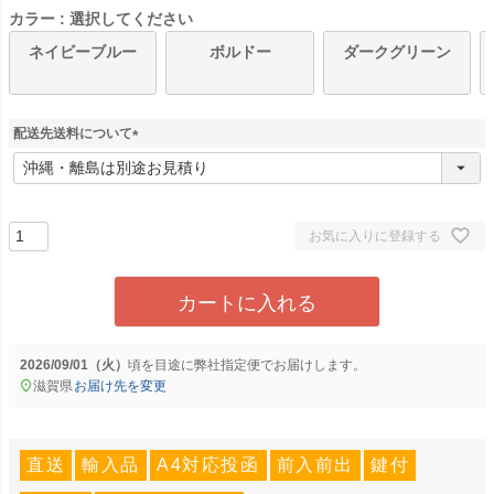
カラー
選択してください
ネイビーブルー
ボルドー
ダークグリーン
配送先送料について
(
必
須
)
お気に入りに登録する
カートに入れる
2026/09/01（火）
に
弊社指定便
でお届けします。
滋賀県
お届け先を変更
直送
輸入品
A4対応投函
前入前出
鍵付