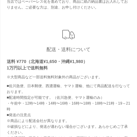
当店ではペーパーレス化を進めており、商品に紙の納品書はお入れしてお
りません。ご必要な方は、別途、お申し付けください。
配送・送料について
送料 ¥770（北海道¥1,650・沖縄¥1,980）
1万円以上で
送料無料
※大型商品など一部送料無料対象外の商品がございます。
■佐川急便、日本郵便、西濃運輸、ヤマト運輸、他にて商品配送を行なって
おります。
■配達時間指定が可能です。（佐川急便、ヤマト運輸のみ）
・午前中・12時〜14時・14時〜16時・16時〜18時・18時〜21時・19～21
時
■発送の注意点
※商品により配送会社が異なります。
※破損などにより、発送が適わない場合がございます。あらかじめご了承
ください。