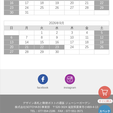
16
17
18
19
20
21
22
23
24
25
26
27
28
29
30
31
2026年9月
日
月
火
水
木
金
土
1
2
3
4
5
6
7
8
9
10
11
12
13
14
15
16
17
18
19
20
21
22
23
24
25
26
27
28
29
30
facebook
instagram
すぐに購入
デザイン表札と郵便ポストの通販 ジューシーガーデン
株式会社SOTOYA EC事業部 〒520-3024 滋賀県栗東市小柿9-4-13
TEL：077-554-2186 FAX：077-551-3571