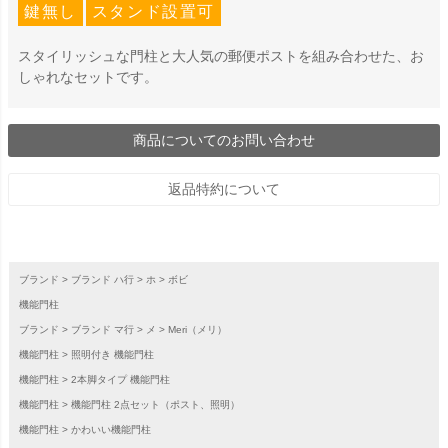
鍵無し
スタンド設置可
スタイリッシュな門柱と大人気の郵便ポストを組み合わせた、お
しゃれなセットです。
商品についてのお問い合わせ
返品特約について
ブランド
ブランド ハ行
ホ
ボビ
機能門柱
ブランド
ブランド マ行
メ
Meri（メリ）
機能門柱
照明付き 機能門柱
機能門柱
2本脚タイプ 機能門柱
機能門柱
機能門柱 2点セット（ポスト、照明）
機能門柱
かわいい機能門柱