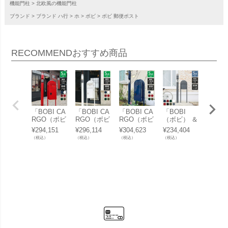
機能門柱
北欧風の機能門柱
ブランド
ブランド ハ行
ホ
ボビ
ボビ 郵便ポスト
RECOMMEND
おすすめ商品
「BOBI CA
「BOBI CA
「BOBI CA
「BOBI
「前開
RGO（ボビ
RGO（ボビ
RGO（ボビ
（ボビ） ＆
OBI 
カーゴ） ＆
カーゴ） ＆
カーゴ） ＆
門柱メリ＋
ンドBO
¥
294,151
¥
296,114
¥
304,623
¥
234,404
¥
72,29
門柱メリ＋
門柱メリ＋
門柱メリ＋
ソポ（照
OUND
（税込）
（税込）
（税込）
（税込）
（税込）
バロ（照
ソポ（照
ピート（照
明）セッ
ト」（
明）セッ
明）セッ
明）セッ
ト」（ボビ
専用つ
ト」（ボビ
ト」（ボビ
ト」（ボビ
専用つまみ
付き）
専用つまみ
専用つまみ
専用つまみ
付き）
受け 
付き）
付き）
付き）
付き