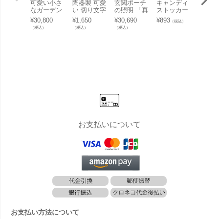
可愛い小さ
陶器製 可愛
玄関ポーチ
キャンディ
デザイ
なガーデン
い 切り文字
の照明 「真
ストッカー
こだわ
パン 「ガー
表札「Puffy
鍮ガーデン
や鉢カバー
大人可
¥
30,800
¥
1,650
¥
30,690
¥
893
¥
53,13
（税込）
デンポット
Sign パフィ
ライト BR1
としても使
ガラス
（税込）
（税込）
（税込）
（税込）
ホワイト」
ーサイン ア
760 クリア
える小物入
「ガラ
ルファベッ
ガラス LE
れ 「陶器の
イン 
ト ストロベ
D」
マルチポッ
ィーユ
リー（A～
ト ブルカデ
T）」
ザイン （Br
uka Desig
n） SNACK
S XSサイ
ズ」
お支払いについて
お支払い方法について