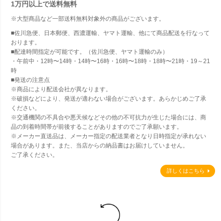
1万円以上で
送料無料
※大型商品など一部送料無料対象外の商品がございます。
■佐川急便、日本郵便、西濃運輸、ヤマト運輸、他にて商品配送を行なって
おります。
■配達時間指定が可能です。（佐川急便、ヤマト運輸のみ）
・午前中・12時〜14時・14時〜16時・16時〜18時・18時〜21時・19～21
時
■発送の注意点
※商品により配送会社が異なります。
※破損などにより、発送が適わない場合がございます。あらかじめご了承
ください。
※交通機関の不具合や悪天候などその他の不可抗力が生じた場合には、商
品の到着時間帯が前後することがありますのでご了承願います。
※メーカー直送品は、メーカー指定の配送業者となり日時指定が承れない
場合があります。また、当店からの納品書はお届けしていません。
ご了承ください。
詳しくはこちら