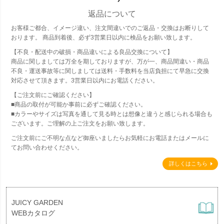
返品について
お客様ご都合、イメージ違い、注文間違いでのご返品・交換はお断りして
おります。 商品到着後、必ず3営業日以内に検品をお願い致します。
【不良・配送中の破損・商品違いによる良品交換について】
商品に関しましては万全を期しておりますが、万が一、商品間違い・商品
不良・運送事故等に関しましては送料・手数料を当店負担にて早急に交換
対応させて頂きます。3営業日以内にお電話ください。
【ご注文前にご確認ください】
■商品の取付が可能か事前に必ずご確認ください。
■カラーやサイズは写真を通して見る時とは想像と違うと感じられる場合も
ございます。ご理解の上ご注文をお願い致します。
ご注文前にご不明な点など御座いましたらお気軽にお電話またはメールに
てお問い合わせください。
詳しくはこちら
JUICY GARDEN
WEBカタログ