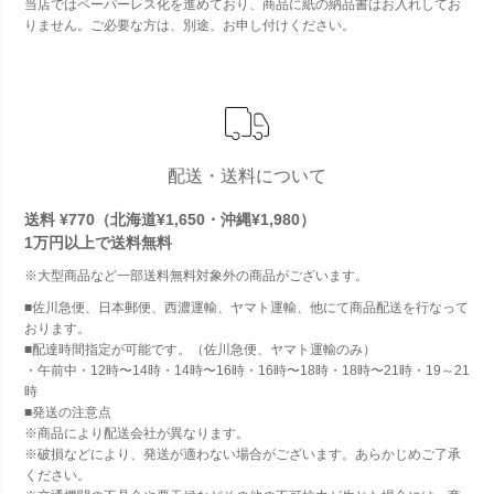
当店ではペーパーレス化を進めており、商品に紙の納品書はお入れしてお
りません。ご必要な方は、別途、お申し付けください。
配送・送料について
送料 ¥770（北海道¥1,650・沖縄¥1,980）
1万円以上で
送料無料
※大型商品など一部送料無料対象外の商品がございます。
■佐川急便、日本郵便、西濃運輸、ヤマト運輸、他にて商品配送を行なって
おります。
■配達時間指定が可能です。（佐川急便、ヤマト運輸のみ）
・午前中・12時〜14時・14時〜16時・16時〜18時・18時〜21時・19～21
時
■発送の注意点
※商品により配送会社が異なります。
※破損などにより、発送が適わない場合がございます。あらかじめご了承
ください。