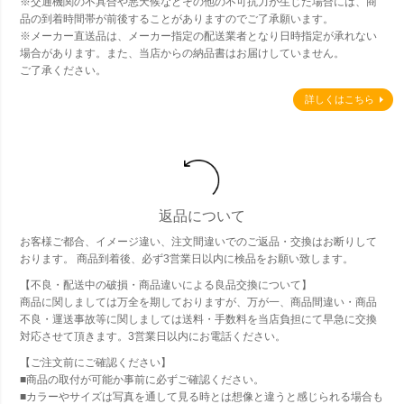
※交通機関の不具合や悪天候などその他の不可抗力が生じた場合には、商
品の到着時間帯が前後することがありますのでご了承願います。
※メーカー直送品は、メーカー指定の配送業者となり日時指定が承れない
場合があります。また、当店からの納品書はお届けしていません。
ご了承ください。
詳しくはこちら
返品について
お客様ご都合、イメージ違い、注文間違いでのご返品・交換はお断りして
おります。 商品到着後、必ず3営業日以内に検品をお願い致します。
【不良・配送中の破損・商品違いによる良品交換について】
商品に関しましては万全を期しておりますが、万が一、商品間違い・商品
不良・運送事故等に関しましては送料・手数料を当店負担にて早急に交換
対応させて頂きます。3営業日以内にお電話ください。
【ご注文前にご確認ください】
■商品の取付が可能か事前に必ずご確認ください。
■カラーやサイズは写真を通して見る時とは想像と違うと感じられる場合も