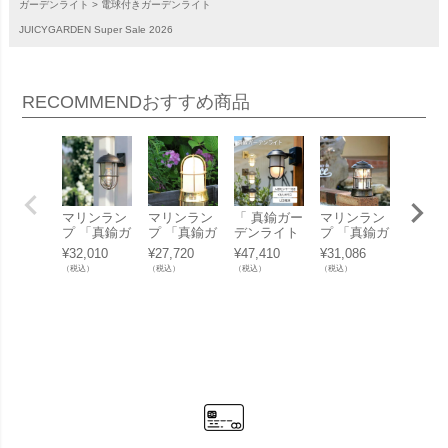
ガーデンライト
電球付きガーデンライト
JUICYGARDEN Super Sale 2026
RECOMMEND
おすすめ商品
マリンラン
マリンラン
「 真鍮ガー
マリンラン
マリン
プ 「真鍮ガ
プ 「真鍮ガ
デンライト
プ 「真鍮ガ
プ 「
ーデンライ
ーデンライ
BR5000 LE
ーデンライ
ーデン
¥
32,010
¥
27,720
¥
47,410
¥
31,086
¥
27,17
ト BR5000
ト BH1000
D くもりガ
ト BH1012
ト BH1
（税込）
（税込）
（税込）
（税込）
（税込）
クリアガラ
くもりガラ
ラス 人感セ
クリアガラ
クリア
ス LED」
ス LED」
ンサー付き
ス LED」
ス LE
」