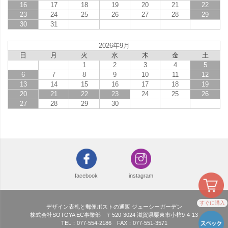
16
17
18
19
20
21
22
23
24
25
26
27
28
29
30
31
2026年9月
日
月
火
水
木
金
土
1
2
3
4
5
6
7
8
9
10
11
12
13
14
15
16
17
18
19
20
21
22
23
24
25
26
27
28
29
30
facebook
instagram
すぐに購入
デザイン表札と郵便ポストの通販 ジューシーガーデン
株式会社SOTOYA EC事業部 〒520-3024 滋賀県栗東市小柿9-4-13
TEL：077-554-2186 FAX：077-551-3571