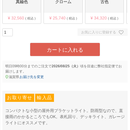
真鍮色
クローム
古色
¥
32,560
¥
25,740
¥
34,320
税込
税込
税込
お気に入りに登録する
カートに入れる
明日
09時00分
までのご注文で
2026/08/25（火）
に
弊社指定便
でお
届けします。
滋賀県
お届け先を変更
お取り寄せ
輸入品
コンパクトな小型の屋外用ブラケットライト。防雨型なので、直
接雨のかかるところでもOK。表札回り、デッキライト、ガレージ
ライトにオススメです。