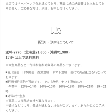
当店ではペーパーレス化を進めており、商品に紙の納品書はお入れしてお
りません。ご必要な方は、別途、お申し付けください。
配送・送料について
送料 ¥770（北海道¥1,650・沖縄¥1,980）
1万円以上で
送料無料
※大型商品など一部送料無料対象外の商品がございます。
■佐川急便、日本郵便、西濃運輸、ヤマト運輸、他にて商品配送を行なって
おります。
■配達時間指定が可能です。（佐川急便、ヤマト運輸のみ）
・午前中・12時〜14時・14時〜16時・16時〜18時・18時〜21時・19～21
時
■発送の注意点
※商品により配送会社が異なります。
※破損などにより、発送が適わない場合がございます。あらかじめご了承
ください。