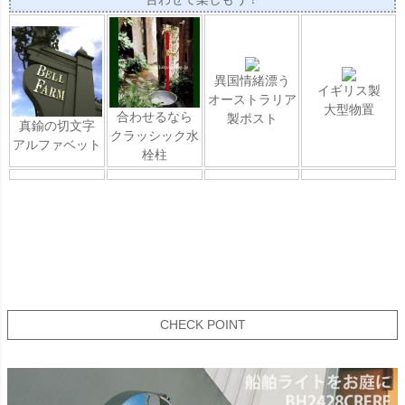
異国情緒漂う
イギリス製
オーストラリア
大型物置
合わせるなら
製ポスト
真鍮の切文字
クラッシック水
アルファベット
栓柱
CHECK POINT