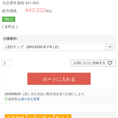
当店通常価格
¥
47,850
¥
43,010
販売価格
税込
391
pt
送料込
付属電球
(
必
須
)
お気に入りに登録する
カートに入れる
2026/08/25（火）
に
弊社指定便
でお届けします。
滋賀県
お届け先を変更
送料無料
お取り寄せ
輸入品