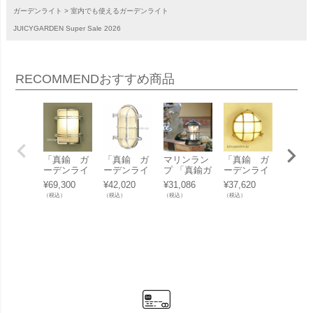
ガーデンライト
室内でも使えるガーデンライト
JUICYGARDEN Super Sale 2026
RECOMMEND
おすすめ商品
「真鍮 ガ
「真鍮 ガ
マリンラン
「真鍮 ガ
「真鍮
ーデンライ
ーデンライ
プ 「真鍮ガ
ーデンライ
ーデン
ト BH237
ト BH203
ーデンライ
ト BH202
ト BH
¥
69,300
¥
42,020
¥
31,086
¥
37,620
¥
40,37
3CRFR LE
5CRCL LE
ト BH1012
8FR LED」
9FR L
（税込）
（税込）
（税込）
（税込）
（税込）
D」
D」
クリアガラ
ス LED」