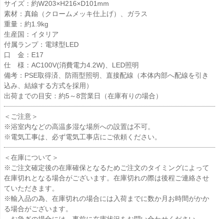
サイズ：約W203×H216×D101mm
素材：真鍮（クロームメッキ仕上げ）、ガラス
重量：約1.9kg
生産国：イタリア
付属ランプ：電球型LED
口 金：E17
仕 様：AC100V(消費電力4.2W)、LED照明
備考：PSE取得済、防雨型照明、直接配線（本体内部へ配線を引き
込み、結線する方式を採用）
出荷までの目安：約5～8営業日（在庫有りの場合）
＜ご注意＞
※浴室内などの高温多湿な場所への設置は不可。
※電気工事は、必ず電気工事店にご依頼ください。
＜在庫について＞
※ご注文確定後の在庫確保となるためご注文のタイミングによって
在庫切れとなる場合がございます。在庫切れの際は後程ご連絡させ
ていただきます。
※輸入品の為、在庫切れの場合には入荷までに数か月お時間がかか
る場合がございます。
お急ぎの場合には、事前に在庫状況をお問い合わせください。