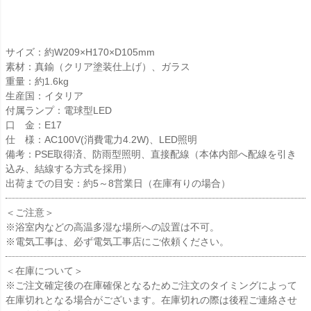
サイズ：約W209×H170×D105mm
素材：真鍮（クリア塗装仕上げ）、ガラス
重量：約1.6kg
生産国：イタリア
付属ランプ：電球型LED
口 金：E17
仕 様：AC100V(消費電力4.2W)、LED照明
備考：PSE取得済、防雨型照明、直接配線（本体内部へ配線を引き
込み、結線する方式を採用）
出荷までの目安：約5～8営業日（在庫有りの場合）
＜ご注意＞
※浴室内などの高温多湿な場所への設置は不可。
※電気工事は、必ず電気工事店にご依頼ください。
＜在庫について＞
※ご注文確定後の在庫確保となるためご注文のタイミングによって
在庫切れとなる場合がございます。在庫切れの際は後程ご連絡させ