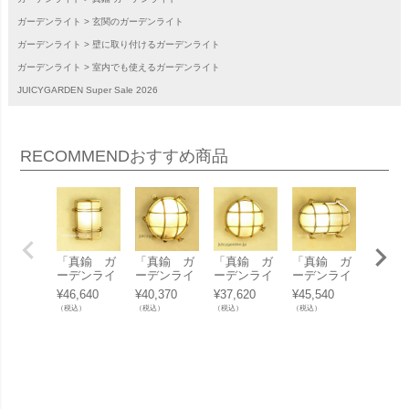
ガーデンライト
玄関のガーデンライト
ガーデンライト
壁に取り付けるガーデンライト
ガーデンライト
室内でも使えるガーデンライト
JUICYGARDEN Super Sale 2026
RECOMMEND
おすすめ商品
「真鍮 ガ
「真鍮 ガ
「真鍮 ガ
「真鍮 ガ
「真鍮
ーデンライ
ーデンライ
ーデンライ
ーデンライ
デンラ
ト BH237
ト BH202
ト BH202
ト BH203
BH222
¥
46,640
¥
40,370
¥
37,620
¥
45,540
¥
62,86
3FR LED」
9FR LED」
8FR LED」
4FR LED」
くもり
（税込）
（税込）
（税込）
（税込）
（税込）
ス LED
ローム