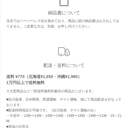
納品書について
当店ではペーパーレス化を進めており、商品に紙の納品書はお入れしてお
りません。ご必要な方は、別途、お申し付けください。
配送・送料について
送料 ¥770（北海道¥1,650・沖縄¥1,980）
1万円以上で
送料無料
※大型商品など一部送料無料対象外の商品がございます。
■佐川急便、日本郵便、西濃運輸、ヤマト運輸、他にて商品配送を行なって
おります。
■配達時間指定が可能です。（佐川急便、ヤマト運輸のみ）
・午前中・12時〜14時・14時〜16時・16時〜18時・18時〜21時・19～21
時
■発送の注意点