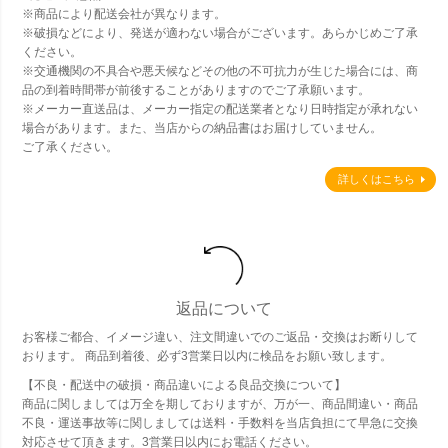
※商品により配送会社が異なります。
※破損などにより、発送が適わない場合がございます。あらかじめご了承
ください。
※交通機関の不具合や悪天候などその他の不可抗力が生じた場合には、商
品の到着時間帯が前後することがありますのでご了承願います。
※メーカー直送品は、メーカー指定の配送業者となり日時指定が承れない
場合があります。また、当店からの納品書はお届けしていません。
ご了承ください。
詳しくはこちら
返品について
お客様ご都合、イメージ違い、注文間違いでのご返品・交換はお断りして
おります。 商品到着後、必ず3営業日以内に検品をお願い致します。
【不良・配送中の破損・商品違いによる良品交換について】
商品に関しましては万全を期しておりますが、万が一、商品間違い・商品
不良・運送事故等に関しましては送料・手数料を当店負担にて早急に交換
対応させて頂きます。3営業日以内にお電話ください。