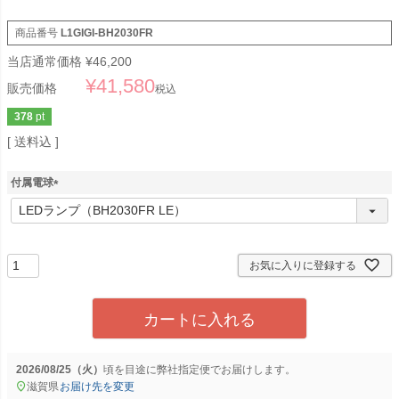
商品番号
L1GIGI-BH2030FR
当店通常価格
¥
46,200
¥
41,580
販売価格
税込
378
pt
送料込
付属電球
(
必
須
)
お気に入りに登録する
カートに入れる
2026/08/25（火）
に
弊社指定便
でお届けします。
滋賀県
お届け先を変更