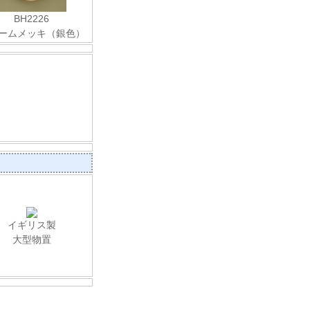
BH2226
ームメッキ（銀色）
イギリス製
大型物置