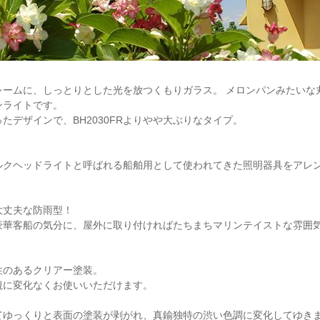
レームに、しっとりとした光を放つくもりガラス。 メロンパンみたいな
ンライトです。
たデザインで、BH2030FRよりやや大ぶりなタイプ。
ルクヘッドライトと呼ばれる船舶用として使われてきた照明器具をアレ
大丈夫な防雨型！
豪華客船の気分に、屋外に取り付ければたちまちマリンテイストな雰囲気
性のあるクリアー塗装。
観に変化なくお使いいただけます。
てゆっくりと表面の塗装が剥がれ、真鍮独特の渋い色調に変化してゆき