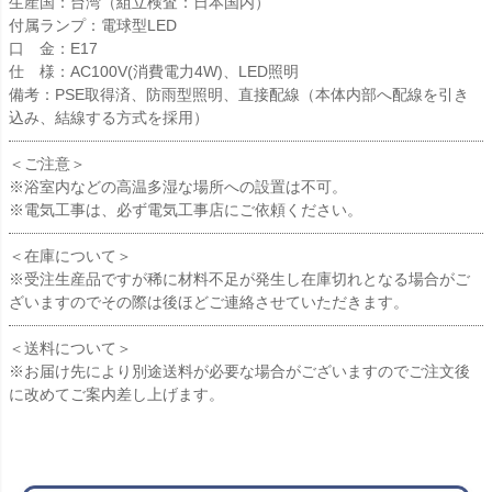
生産国：台湾（組立検査：日本国内）
付属ランプ：電球型LED
口 金：E17
仕 様：AC100V(消費電力4W)、LED照明
備考：PSE取得済、防雨型照明、直接配線（本体内部へ配線を引き
込み、結線する方式を採用）
＜ご注意＞
※浴室内などの高温多湿な場所への設置は不可。
※電気工事は、必ず電気工事店にご依頼ください。
＜在庫について＞
※受注生産品ですが稀に材料不足が発生し在庫切れとなる場合がご
ざいますのでその際は後ほどご連絡させていただきます。
＜送料について＞
※お届け先により別途送料が必要な場合がございますのでご注文後
に改めてご案内差し上げます。