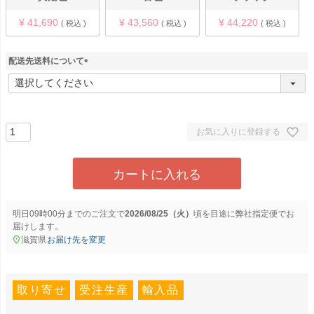
¥
41,690
¥
43,560
¥
44,220
税込
税込
税込
配送先送料について
(
必
須
)
お気に入りに登録する
カートに入れる
明日
09時00分
までのご注文で
2026/08/25（火）
に
弊社指定便
でお
届けします。
滋賀県
お届け先を変更
取り寄せ
受注生産
輸入品