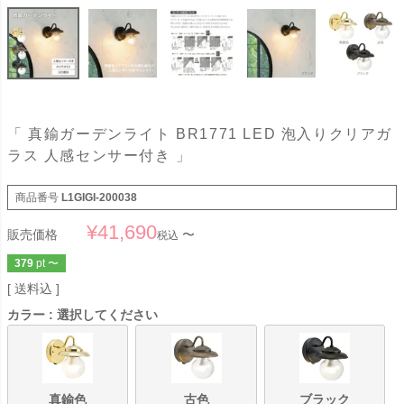
「 真鍮ガーデンライト BR1771 LED 泡入りクリアガ
ラス 人感センサー付き 」
商品番号
L1GIGI-200038
¥
41,690
販売価格
〜
税込
379
pt
〜
送料込
カラー
選択してください
真鍮色
古色
ブラック