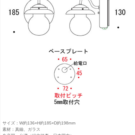
サイズ：W約136×H約185×D約198mm
素材：真鍮、ガラス