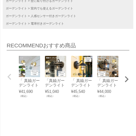
ガーデンライト
壁に取り付けるガーデンライト
ガーデンライト
室内でも使えるガーデンライト
ガーデンライト
人感センサー付きガーデンライト
ガーデンライト
電球付きガーデンライト
RECOMMEND
おすすめ商品
「 真鍮ガー
「真鍮ガー
「 真鍮ガー
「 真鍮ガー
「 真
デンライト
デンライト
デンライト
デンライト
デンラ
BR1784 LE
LED電球 B
BR1760 LE
BR1710 LE
BR170
¥
41,690
¥
51,040
¥
45,540
¥
44,000
¥
41,69
D 泡入りク
R5060 CL L
D クリアガ
D クリアガ
D ク
（税込）
（税込）
（税込）
（税込）
（税込）
リアガラス
E SL クリ
ラス 人感セ
ラス 人感セ
ラス 
人感センサ
アガラス 人
ンサー付き
ンサー付き
ンサー
ー付き 」
感センサー
」
」
」
付き」