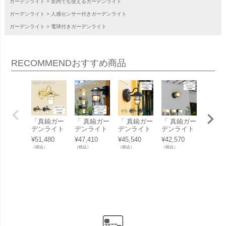
ガーデンライト
室内でも使えるガーデンライト
ガーデンライト
人感センサー付きガーデンライト
ガーデンライト
電球付きガーデンライト
RECOMMEND
おすすめ商品
「真鍮ガー
「 真鍮ガー
「 真鍮ガー
「 真鍮ガー
「真鍮
デンライト
デンライト
デンライト
デンライト
デンラ
LED電球 B
BR5000 LE
BR1760 LE
BH1000 LE
LED電
¥
51,480
¥
47,410
¥
45,540
¥
42,570
¥
51,04
R5060 FR L
D くもりガ
D クリアガ
D くもりガ
R5060 
（税込）
（税込）
（税込）
（税込）
（税込）
E SL くも
ラス 人感セ
ラス 人感セ
ラス 人感セ
E SL 
りガラス 人
ンサー付き
ンサー付き
ンサー付き
アガラ
感センサー
」
」
」
感セン
付き」
付き」