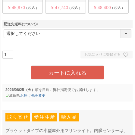
¥
45,870
¥
47,740
¥
48,400
税込
税込
税込
配送先送料について
(
必
須
)
お気に入りに登録する
カートに入れる
2026/08/25（火）
に
弊社指定便
でお届けします。
滋賀県
お届け先を変更
取り寄せ
受注生産
輸入品
ブラケットタイプの小型屋外用マリンライト。内臓センサーは、