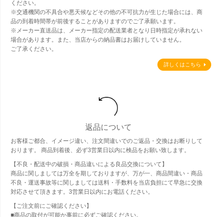
ください。
※交通機関の不具合や悪天候などその他の不可抗力が生じた場合には、商
品の到着時間帯が前後することがありますのでご了承願います。
※メーカー直送品は、メーカー指定の配送業者となり日時指定が承れない
場合があります。また、当店からの納品書はお届けしていません。
ご了承ください。
詳しくはこちら
返品について
お客様ご都合、イメージ違い、注文間違いでのご返品・交換はお断りして
おります。 商品到着後、必ず3営業日以内に検品をお願い致します。
【不良・配送中の破損・商品違いによる良品交換について】
商品に関しましては万全を期しておりますが、万が一、商品間違い・商品
不良・運送事故等に関しましては送料・手数料を当店負担にて早急に交換
対応させて頂きます。3営業日以内にお電話ください。
【ご注文前にご確認ください】
■商品の取付が可能か事前に必ずご確認ください。