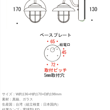
サイズ：W約136×H約170×D約198mm
素材：真鍮、ガラス
生産国：台湾（組立検査：日本国内）
付属ランプ：電球型LED