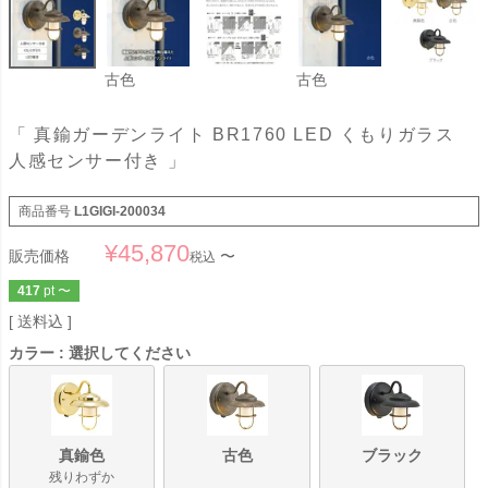
古色
古色
「 真鍮ガーデンライト BR1760 LED くもりガラス
人感センサー付き 」
商品番号
L1GIGI-200034
¥
45,870
販売価格
〜
税込
417
pt
〜
送料込
カラー
選択してください
真鍮色
古色
ブラック
残りわずか