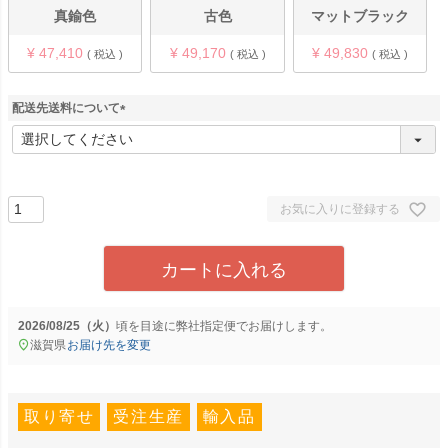
真鍮色
古色
マットブラック
¥
47,410
¥
49,170
¥
49,830
税込
税込
税込
配送先送料について
(
必
須
)
お気に入りに登録する
カートに入れる
2026/08/25（火）
に
弊社指定便
でお届けします。
滋賀県
お届け先を変更
取り寄せ
受注生産
輸入品