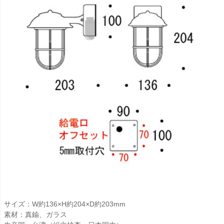
サイズ：W約136×H約204×D約203mm
素材：真鍮、ガラス