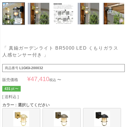
「 真鍮ガーデンライト BR5000 LED くもりガラス
人感センサー付き 」
商品番号
L1GIGI-200032
¥
47,410
販売価格
〜
税込
431
pt
〜
送料込
カラー
選択してください