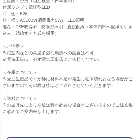
生産国：台湾（組立検査：日本国内）
付属ランプ：電球型LED
口 金：E26
仕 様：AC100V(消費電力5W)、LED照明
備考：PSE取得済、防雨型照明、直接配線（本体内部へ配線を引き
込み、結線する方式を採用）
＜ご注意＞
※浴室内などの高温多湿な場所への設置は不可。
※電気工事は、必ず電気工事店にご依頼ください。
＜在庫について＞
※受注生産品ですが稀に材料不足が発生し在庫切れとなる場合がご
ざいますのでその際は後ほどご連絡させていただきます。
＜送料について＞
※お届け先により別途送料が必要な場合がございますのでご注文後
に改めてご案内差し上げます。