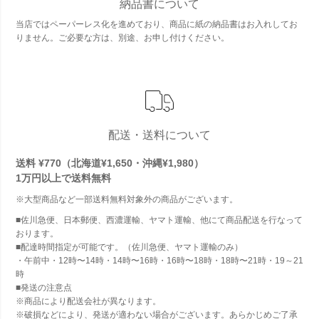
納品書について
当店ではペーパーレス化を進めており、商品に紙の納品書はお入れしてお
りません。ご必要な方は、別途、お申し付けください。
配送・送料について
送料 ¥770（北海道¥1,650・沖縄¥1,980）
1万円以上で
送料無料
※大型商品など一部送料無料対象外の商品がございます。
■佐川急便、日本郵便、西濃運輸、ヤマト運輸、他にて商品配送を行なって
おります。
■配達時間指定が可能です。（佐川急便、ヤマト運輸のみ）
・午前中・12時〜14時・14時〜16時・16時〜18時・18時〜21時・19～21
時
■発送の注意点
※商品により配送会社が異なります。
※破損などにより、発送が適わない場合がございます。あらかじめご了承