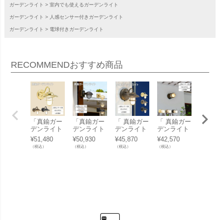
ガーデンライト
室内でも使えるガーデンライト
ガーデンライト
人感センサー付きガーデンライト
ガーデンライト
電球付きガーデンライト
RECOMMEND
おすすめ商品
「真鍮ガー
「真鍮ガー
「 真鍮ガー
「 真鍮ガー
「真鍮
デンライト
デンライト
デンライト
デンライト
デンラ
LED電球 B
BR5000SH
BR1760 LE
BH1000 LE
LED電
¥
51,480
¥
50,930
¥
45,870
¥
42,570
¥
51,04
R5060 FR L
ORT FR LE
D くもりガ
D くもりガ
R5060 
（税込）
（税込）
（税込）
（税込）
（税込）
E SL くも
SL くもり
ラス 人感セ
ラス 人感セ
E SL 
りガラス 人
ガラス 人感
ンサー付き
ンサー付き
アガラ
感センサー
センサー付
」
」
感セン
付き」
き」
付き」