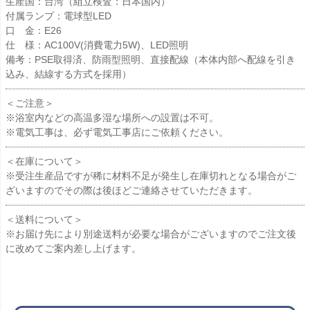
生産国：台湾（組立検査：日本国内）
付属ランプ：電球型LED
口 金：E26
仕 様：AC100V(消費電力5W)、LED照明
備考：PSE取得済、防雨型照明、直接配線（本体内部へ配線を引き
込み、結線する方式を採用）
＜ご注意＞
※浴室内などの高温多湿な場所への設置は不可。
※電気工事は、必ず電気工事店にご依頼ください。
＜在庫について＞
※受注生産品ですが稀に材料不足が発生し在庫切れとなる場合がご
ざいますのでその際は後ほどご連絡させていただきます。
＜送料について＞
※お届け先により別途送料が必要な場合がございますのでご注文後
に改めてご案内差し上げます。