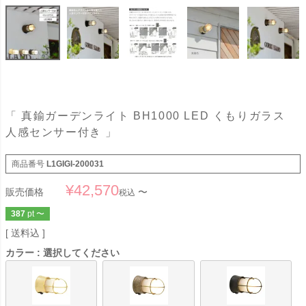
「 真鍮ガーデンライト BH1000 LED くもりガラス
人感センサー付き 」
商品番号
L1GIGI-200031
¥
42,570
販売価格
〜
税込
387
pt
〜
送料込
カラー
選択してください