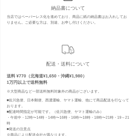
納品書について
当店ではペーパーレス化を進めており、商品に紙の納品書はお入れしてお
りません。ご必要な方は、別途、お申し付けください。
配送・送料について
送料 ¥770（北海道¥1,650・沖縄¥1,980）
1万円以上で
送料無料
※大型商品など一部送料無料対象外の商品がございます。
■佐川急便、日本郵便、西濃運輸、ヤマト運輸、他にて商品配送を行なって
おります。
■配達時間指定が可能です。（佐川急便、ヤマト運輸のみ）
・午前中・12時〜14時・14時〜16時・16時〜18時・18時〜21時・19～21
時
■発送の注意点
※商品により配送会社が異なります。