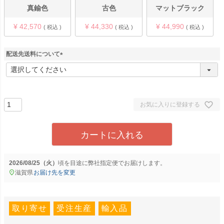
真鍮色
古色
マットブラック
¥
42,570
¥
44,330
¥
44,990
税込
税込
税込
配送先送料について
(
必
須
)
お気に入りに登録する
カートに入れる
2026/08/25（火）
に
弊社指定便
でお届けします。
滋賀県
お届け先を変更
取り寄せ
受注生産
輸入品