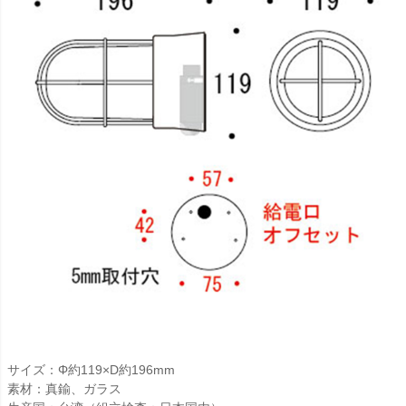
サイズ：Φ約119×D約196mm
素材：真鍮、ガラス