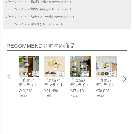
ガーデンライト
壁に取り付けるガーデンライト
ガーデンライト
室内でも使えるガーデンライト
ガーデンライト
人感センサー付きガーデンライト
ガーデンライト
電球付きガーデンライト
RECOMMEND
おすすめ商品
「真鍮ガー
「真鍮ガー
「 真鍮ガー
「真鍮ガー
「真鍮
デンライト
デンライト
デンライト
デンライト
デンラ
BH1000LO
LED電球 B
BR5000 LE
BH1010LO
BH101
¥
46,310
¥
51,480
¥
47,410
¥
50,820
¥
49,50
W FR LE S
R5060 FR L
D くもりガ
W FR LE S
LE SL
（税込）
（税込）
（税込）
（税込）
（税込）
L くもりガ
E SL くも
ラス 人感セ
L くもりガ
りガラ
ラス 人感セ
りガラス 人
ンサー付き
ラス 人感セ
感セン
ンサー付
感センサー
」
ンサー付
付き」
き」
付き」
き」