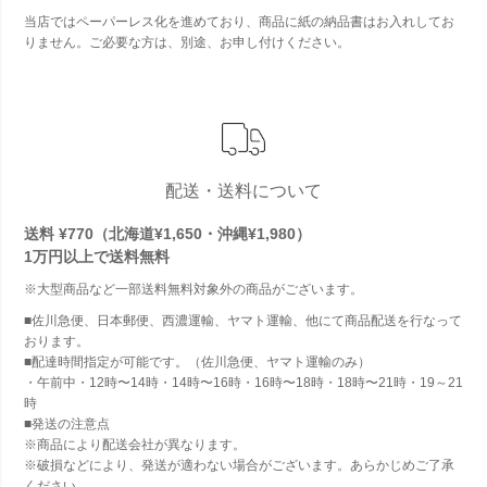
当店ではペーパーレス化を進めており、商品に紙の納品書はお入れしてお
りません。ご必要な方は、別途、お申し付けください。
配送・送料について
送料 ¥770（北海道¥1,650・沖縄¥1,980）
1万円以上で
送料無料
※大型商品など一部送料無料対象外の商品がございます。
■佐川急便、日本郵便、西濃運輸、ヤマト運輸、他にて商品配送を行なって
おります。
■配達時間指定が可能です。（佐川急便、ヤマト運輸のみ）
・午前中・12時〜14時・14時〜16時・16時〜18時・18時〜21時・19～21
時
■発送の注意点
※商品により配送会社が異なります。
※破損などにより、発送が適わない場合がございます。あらかじめご了承
ください。