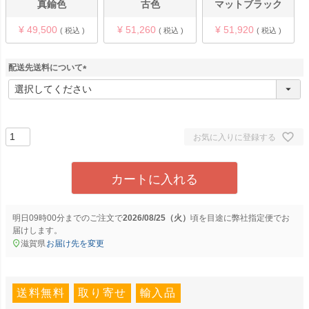
真鍮色
古色
マットブラック
¥
49,500
¥
51,260
¥
51,920
税込
税込
税込
配送先送料について
(
必
須
)
お気に入りに登録する
カートに入れる
明日
09時00分
までのご注文で
2026/08/25（火）
に
弊社指定便
でお
届けします。
滋賀県
お届け先を変更
送料無料
取り寄せ
輸入品