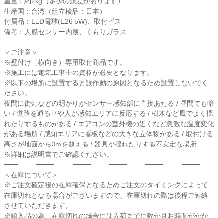
重量：約2kg（多少の誤差があります）
生産国：台湾（組立検品：日本）
付属品：LED電球(E26 5W)、取付ビス
備考：人感センサー内蔵、くもりガラス
＜ご注意＞
※壁付け（横向き）専用取付商品です。
※施工には電気工事士の資格が必要となります。
※以下の場所に設置すると誤作動の原因となるため設置しないでく
ださい。
夜間に街灯などの明かりがセンサー感知部に直接あたる / 昼間でも暗
い / 道路を通る車や人が感知エリアに反応する / 樹木など風でよく揺
れたりするものがある / エアコンの室外機の近くなど急激な温度変化
がある場所 / 感知エリアに看板などの大きな立体物がある / 取付ける
高さが地面から3mを超える / 器具が揺れたりする不安定な場所
※詳細は説明書でご確認ください。
＜在庫について＞
※ご注文確定後の在庫確保となるためご注文のタイミングによって
在庫切れとなる場合がございますので、在庫切れの際は後程ご連絡
させていただきます。
※輸入品の為、在庫切れの場合には入荷までに数か月お時間がかか