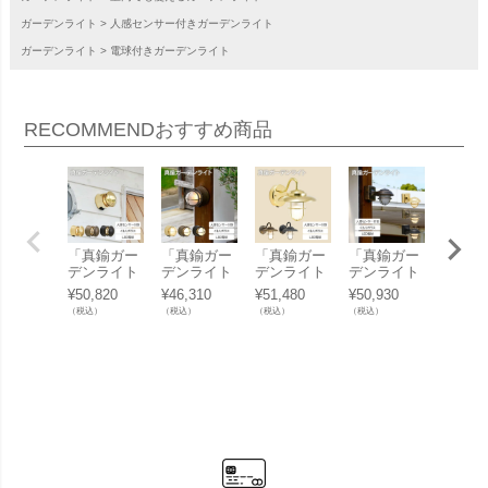
ガーデンライト
人感センサー付きガーデンライト
ガーデンライト
電球付きガーデンライト
RECOMMEND
おすすめ商品
「真鍮ガー
「真鍮ガー
「真鍮ガー
「真鍮ガー
「 真
デンライト
デンライト
デンライト
デンライト
デンラ
BH1010LO
BH1000LO
LED電球 B
BR5000SH
BH100
¥
50,820
¥
46,310
¥
51,480
¥
50,930
¥
42,57
W FR LE S
W FR LE S
R5060 FR L
ORT FR LE
D く
（税込）
（税込）
（税込）
（税込）
（税込）
L くもりガ
L くもりガ
E SL くも
SL くもり
ラス 
ラス 人感セ
ラス 人感セ
りガラス 人
ガラス 人感
ンサー
ンサー付
ンサー付
感センサー
センサー付
」
き」
き」
付き」
き」