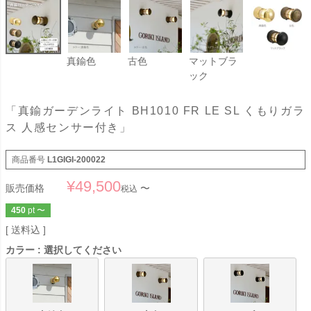
真鍮色
古色
マットブラ
ック
「真鍮ガーデンライト BH1010 FR LE SL くもりガラ
ス 人感センサー付き」
商品番号
L1GIGI-200022
¥
49,500
販売価格
〜
税込
450
pt
〜
送料込
カラー
選択してください