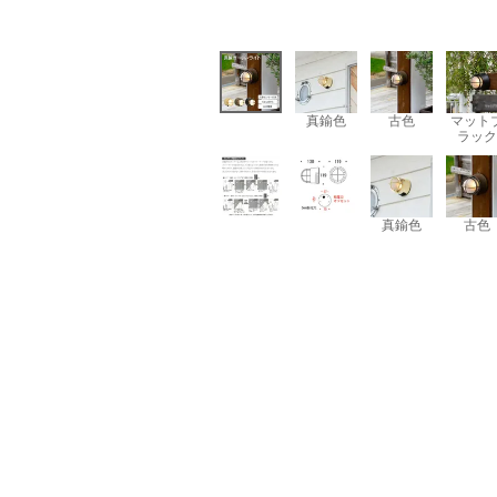
真鍮色
古色
マット
ラック
真鍮色
古色