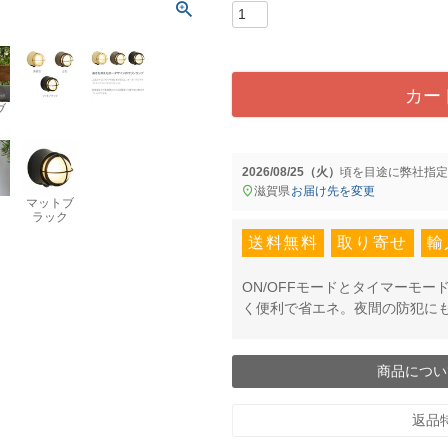
)
カー
ブ
2026/08/25（火）
に
弊社指定
滋賀県
お届け先を変更
マットブ
ラック
送料無料
取り寄せ
輸
ON/OFFモードとタイマーモ
く便利で省エネ。夜間の防犯に
商品につい
返品