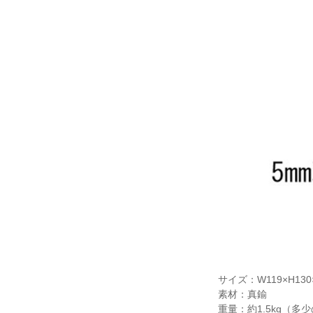
サイズ：W119×H130
素材：真鍮
重量：約1.5kg（多