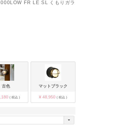
0LOW FR LE SL くもりガラ
古色
マットブラック
,180
¥
48,950
税込
税込