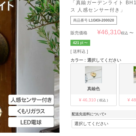
「真鍮ガーデンライト BH100
ス 人感センサー付き」
商品番号
L1GIGI-200020
¥
46,310
販売価格
〜
税込
421
pt
〜
送料込
カラー
選択してください
真鍮色
¥
46,310
¥
48
税込
配送先送料について
(
必
須