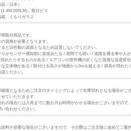
検品：日本）
1.4W 200LM)、取付ビス
内蔵、くもりガラス
専用取付商品です。
士の資格が必要となります。
すると誤作動の原因となるため設置しないでください。
りがセンサー感知部に直接あたる / 昼間でも暗い / 道路を通る車や人
よく揺れたりするものがある / エアコンの室外機の近くなど急激な温度変化が
な立体物がある / 取付ける高さが地面から3mを超える / 器具が揺れ
確認ください。
庫確保となるためご注文のタイミングによって在庫切れとなる場合がご
させていただきます。
切れの場合には入荷までに数か月お時間がかかる場合がございますので
問い合わせください。
途送料が必要な場合がございますので、その際はご注文後に改めてご案