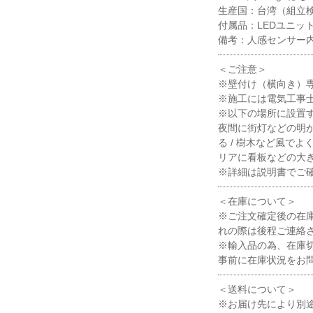
生産国：台湾（組立
付属品：LEDユニット(
備考：人感センサー
＜ご注意＞
※壁付け（横向き）
※施工には電気工事
※以下の場所に設置
夜間に街灯などの明か
る / 樹木など風で
リアに看板などの大き
※詳細は説明書でご
＜在庫について＞
※ご注文確定後の在
れの際は後程ご連絡
※輸入品の為、在庫
事前に在庫状況をお
＜送料について＞
※お届け先により別