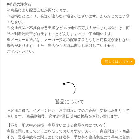
■発送の注意点
※商品により配送会社が異なります。
※破損などにより、発送が適わない場合がございます。あらかじめご了承
ください。
※交通機関の不具合や悪天候などその他の不可抗力が生じた場合には、商
品の到着時間帯が前後することがありますのでご了承願います。
※メーカー直送品は、メーカー指定の配送業者となり日時指定が承れない
場合があります。また、当店からの納品書はお届けしていません。
ご了承ください。
詳しくはこちら
返品について
お客様ご都合、イメージ違い、注文間違いでのご返品・交換はお断りして
おります。 商品到着後、必ず3営業日以内に検品をお願い致します。
【不良・配送中の破損・商品違いによる良品交換について】
商品に関しましては万全を期しておりますが、万が一、商品間違い・商品
不良・運送事故等に関しましては送料・手数料を当店負担にて早急に交換