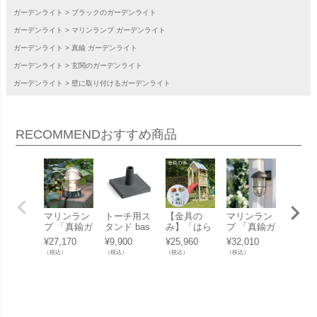
ガーデンライト
ブラックのガーデンライト
ガーデンライト
マリンランプ ガーデンライト
ガーデンライト
真鍮 ガーデンライト
ガーデンライト
玄関のガーデンライト
ガーデンライト
壁に取り付けるガーデンライト
RECOMMEND
おすすめ商品
マリンラン
トーチ用ス
【金具の
マリンラン
ドア・
プ 「真鍮ガ
タンド bas
み】「はら
プ 「真鍮ガ
兼用玄
ーデンライ
e 「blomus
っぱBASE
ーデンライ
ル 「Ti
¥
27,170
¥
9,900
¥
25,960
¥
32,010
¥
5,500
ト BH1000
ブロムス B
用金具（木
ト BR5000
Door C
（税込）
（税込）
（税込）
（税込）
（税込）
クリアガラ
ASO 65046
材無し）※
クリアガラ
ドアチ
ス LED」
（PALOS・
滑り台・屋
ス LED」
ム Bo
ORCHOS専
根・はしご
用ベース）
別売り はら
（1個）」
っぱギャン
グ」