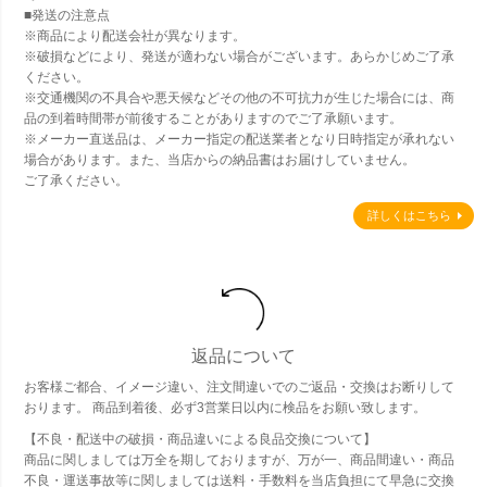
■発送の注意点
※商品により配送会社が異なります。
※破損などにより、発送が適わない場合がございます。あらかじめご了承
ください。
※交通機関の不具合や悪天候などその他の不可抗力が生じた場合には、商
品の到着時間帯が前後することがありますのでご了承願います。
※メーカー直送品は、メーカー指定の配送業者となり日時指定が承れない
場合があります。また、当店からの納品書はお届けしていません。
ご了承ください。
詳しくはこちら
返品について
お客様ご都合、イメージ違い、注文間違いでのご返品・交換はお断りして
おります。 商品到着後、必ず3営業日以内に検品をお願い致します。
【不良・配送中の破損・商品違いによる良品交換について】
商品に関しましては万全を期しておりますが、万が一、商品間違い・商品
不良・運送事故等に関しましては送料・手数料を当店負担にて早急に交換