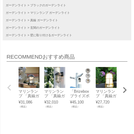
ガーデンライト
ブラックのガーデンライト
ガーデンライト
マリンランプ ガーデンライト
ガーデンライト
真鍮 ガーデンライト
ガーデンライト
玄関のガーデンライト
ガーデンライト
壁に取り付けるガーデンライト
RECOMMEND
おすすめ商品
マリンラン
マリンラン
「Brizebox
マリンラン
マリン
プ 「真鍮ガ
プ 「真鍮ガ
ブライズボ
プ 「真鍮ガ
プ 「
ーデンライ
ーデンライ
ックス 機能
ーデンライ
ーデン
¥
31,086
¥
32,010
¥
45,100
¥
27,720
¥
27,17
ト BH1012
ト BR5000
門柱バイナ
ト BH1000
ト BH1
（税込）
（税込）
（税込）
（税込）
（税込）
クリアガラ
クリアガラ
ルスタンド
くもりガラ
クリア
ス LED」
ス LED」
オプション
ス LED」
ス LE
吊り下げ式
マリンラン
プ」【バイ
ナルスタン