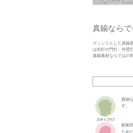
真鍮ならで
ズッシリとした真鍮
は街灯や門灯・外壁
真鍮素材ならではの
真鍮
す。
船舶
ため