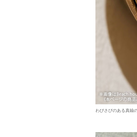
わびさびのある真鍮