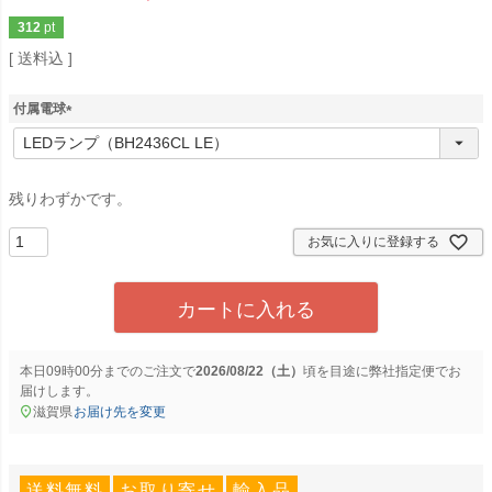
312
pt
送料込
付属電球
(
必
須
)
残りわずかです。
お気に入りに登録する
カートに入れる
本日
09時00分
までのご注文で
2026/08/22（土）
に
弊社指定便
でお
届けします。
滋賀県
お届け先を変更
送料無料
お取り寄せ
輸入品