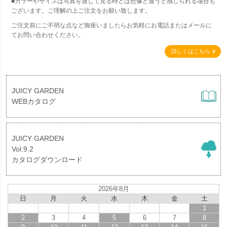
■カラーやサイズは写真を通して見る時とは想像と違うと感じられる場合も
ございます。ご理解の上ご注文をお願い致します。
ご注文前にご不明な点など御座いましたらお気軽にお電話またはメールに
てお問い合わせください。
詳しくはこちら
JUICY GARDEN
WEBカタログ
JUICY GARDEN
Vol.9.2
カタログダウンロード
2026年8月
日
月
火
水
木
金
土
1
2
3
4
5
6
7
8