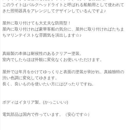
このライトはバルクヘッドライトと呼ばれる船舶用として使われて
きた照明器具をアレンジしてデザインしているんですよ♪
屋外に取り付けても大丈夫な防雨型！
屋内に取り付ければ豪華客船の気分に、屋外に取り付ければたちま
ちマリンテイストな雰囲気を演出します☆♪
真鍮製の本体は耐候性のあるクリアー塗装。
室内でしたらほぼ外観に変化なくお使いいただけます。
屋外では年月をかけてゆっくりと表面の塗装が剥がれ、真鍮独特の
渋い色調に変化してゆきます。
長く、良いものを使いたい方にはぴったりですね。
ボディはイタリア製。(かっこいい♪)
電気部品は国内で作っています。（安心です☆）