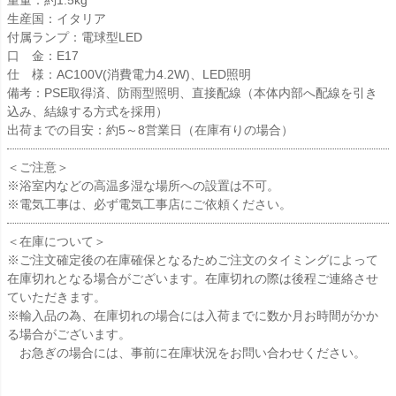
重量：約1.5kg
生産国：イタリア
付属ランプ：電球型LED
口 金：E17
仕 様：AC100V(消費電力4.2W)、LED照明
備考：PSE取得済、防雨型照明、直接配線（本体内部へ配線を引き
込み、結線する方式を採用）
出荷までの目安：約5～8営業日（在庫有りの場合）
＜ご注意＞
※浴室内などの高温多湿な場所への設置は不可。
※電気工事は、必ず電気工事店にご依頼ください。
＜在庫について＞
※ご注文確定後の在庫確保となるためご注文のタイミングによって
在庫切れとなる場合がございます。在庫切れの際は後程ご連絡させ
ていただきます。
※輸入品の為、在庫切れの場合には入荷までに数か月お時間がかか
る場合がございます。
お急ぎの場合には、事前に在庫状況をお問い合わせください。