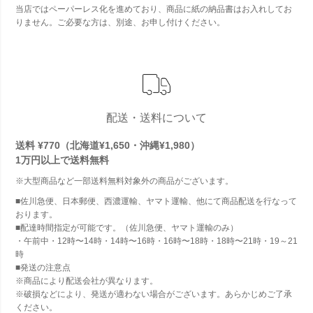
当店ではペーパーレス化を進めており、商品に紙の納品書はお入れしてお
りません。ご必要な方は、別途、お申し付けください。
配送・送料について
送料 ¥770（北海道¥1,650・沖縄¥1,980）
1万円以上で
送料無料
※大型商品など一部送料無料対象外の商品がございます。
■佐川急便、日本郵便、西濃運輸、ヤマト運輸、他にて商品配送を行なって
おります。
■配達時間指定が可能です。（佐川急便、ヤマト運輸のみ）
・午前中・12時〜14時・14時〜16時・16時〜18時・18時〜21時・19～21
時
■発送の注意点
※商品により配送会社が異なります。
※破損などにより、発送が適わない場合がございます。あらかじめご了承
ください。