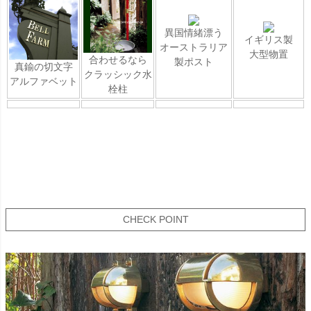
異国情緒漂う
イギリス製
オーストラリア
大型物置
合わせるなら
製ポスト
真鍮の切文字
クラッシック水
アルファベット
栓柱
CHECK POINT