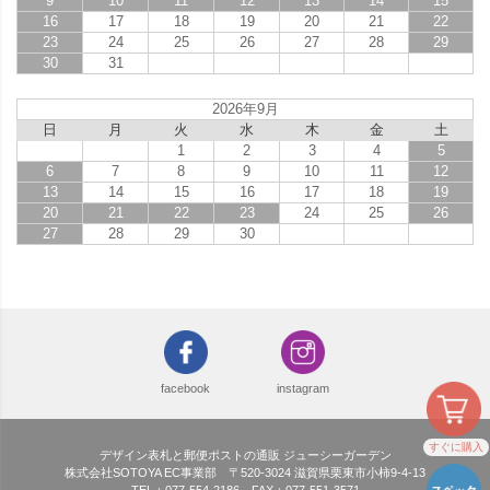
9
10
11
12
13
14
15
16
17
18
19
20
21
22
23
24
25
26
27
28
29
30
31
2026年9月
日
月
火
水
木
金
土
1
2
3
4
5
6
7
8
9
10
11
12
13
14
15
16
17
18
19
20
21
22
23
24
25
26
27
28
29
30
facebook
instagram
すぐに購入
デザイン表札と郵便ポストの通販 ジューシーガーデン
株式会社SOTOYA EC事業部 〒520-3024 滋賀県栗東市小柿9-4-13
TEL：077-554-2186 FAX：077-551-3571