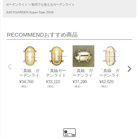
ガーデンライト
室内でも使えるガーデンライト
JUICYGARDEN Super Sale 2026
RECOMMEND
おすすめ商品
「真鍮 ガ
「真鍮ガー
「真鍮 ガ
「真鍮 ガ
「真鍮
ーデンライ
デンライト
ーデンライ
ーデンライ
ーデン
ト BH203
BH2036CL
ト BH243
ト BH203
ト BH
¥
34,760
¥
33,110
¥
37,290
¥
42,020
¥
37,62
5CL LED」
LED」
6CRCL LE
5CRCL LE
8FR L
（税込）
（税込）
（税込）
（税込）
（税込）
D」
D」