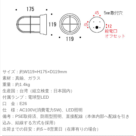
サイズ：約W119×H175×D119mm
素材：真鍮、ガラス
重量：約1.4kg
生産国：台湾（組立検査：日本国内）
付属ランプ：電球型LED
口 金：E26
仕 様：AC100V(消費電力5W)、LED照明
備考：PSE取得済、防雨型照明、直接配線（本体内部へ配線を引き
込み、結線する方式を採用）
出荷までの目安：約5～8営業日（在庫有りの場合）