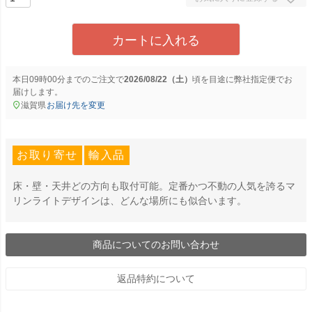
カートに入れる
本日
09時00分
までのご注文で
2026/08/22（土）
に
弊社指定便
でお
届けします。
滋賀県
お届け先を変更
お取り寄せ
輸入品
床・壁・天井どの方向も取付可能。定番かつ不動の人気を誇るマ
リンライトデザインは、どんな場所にも似合います。
商品についてのお問い合わせ
返品特約について