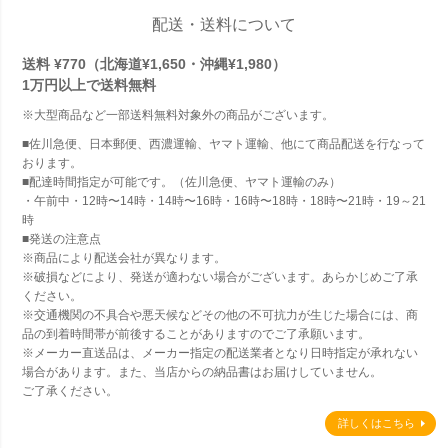
配送・送料について
送料 ¥770（北海道¥1,650・沖縄¥1,980）
1万円以上で
送料無料
※大型商品など一部送料無料対象外の商品がございます。
■佐川急便、日本郵便、西濃運輸、ヤマト運輸、他にて商品配送を行なって
おります。
■配達時間指定が可能です。（佐川急便、ヤマト運輸のみ）
・午前中・12時〜14時・14時〜16時・16時〜18時・18時〜21時・19～21
時
■発送の注意点
※商品により配送会社が異なります。
※破損などにより、発送が適わない場合がございます。あらかじめご了承
ください。
※交通機関の不具合や悪天候などその他の不可抗力が生じた場合には、商
品の到着時間帯が前後することがありますのでご了承願います。
※メーカー直送品は、メーカー指定の配送業者となり日時指定が承れない
場合があります。また、当店からの納品書はお届けしていません。
ご了承ください。
詳しくはこちら