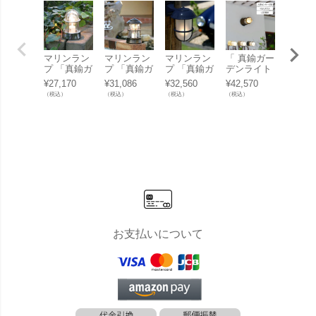
マリンラン
マリンラン
マリンラン
「 真鍮ガー
マリン
プ 「真鍮ガ
プ 「真鍮ガ
プ 「真鍮ガ
デンライト
プ 「
ーデンライ
ーデンライ
ーデンライ
BH1000 LE
ーデン
¥
27,170
¥
31,086
¥
32,560
¥
42,570
¥
32,01
ト BH1000
ト BH1012
ト BR5000
D くもりガ
ト BR5
（税込）
（税込）
（税込）
（税込）
（税込）
クリアガラ
クリアガラ
くもりガラ
ラス 人感セ
クリア
ス LED」
ス LED」
ス LED」
ンサー付き
ス LE
」
お支払いについて