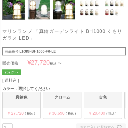
マリンランプ 「真鍮ガーデンライト BH1000 くもり
ガラス LED」
商品番号
L1GIGI-BH1000-FR-LE
¥
27,720
販売価格
〜
税込
252
pt
〜
送料込
カラー
選択してください
真鍮色
クローム
古色
¥
27,720
¥
30,690
¥
29,480
税込
税込
税込
お気に入りに登録する