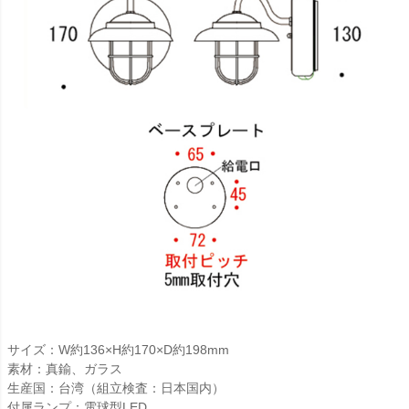
サイズ：W約136×H約170×D約198mm
素材：真鍮、ガラス
生産国：台湾（組立検査：日本国内）
付属ランプ：電球型LED