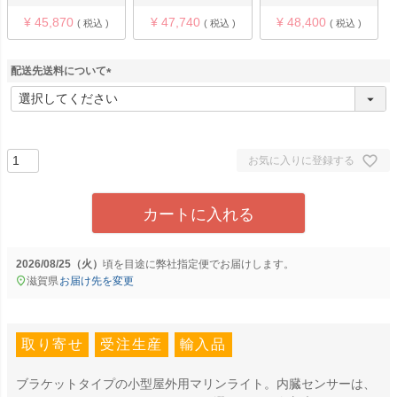
¥
45,870
¥
47,740
¥
48,400
税込
税込
税込
配送先送料について
(
必
須
)
お気に入りに登録する
カートに入れる
2026/08/25（火）
に
弊社指定便
でお届けします。
滋賀県
お届け先を変更
取り寄せ
受注生産
輸入品
ブラケットタイプの小型屋外用マリンライト。内臓センサーは、