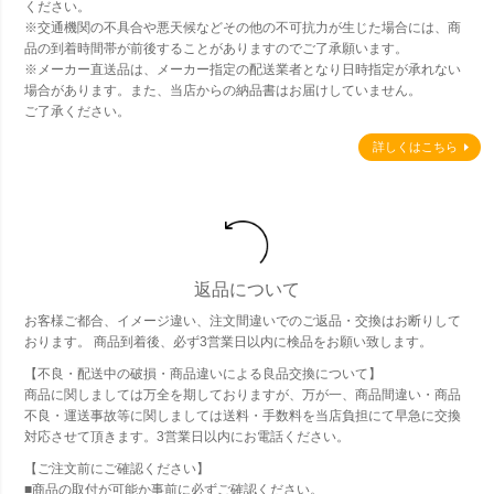
ください。
※交通機関の不具合や悪天候などその他の不可抗力が生じた場合には、商
品の到着時間帯が前後することがありますのでご了承願います。
※メーカー直送品は、メーカー指定の配送業者となり日時指定が承れない
場合があります。また、当店からの納品書はお届けしていません。
ご了承ください。
詳しくはこちら
返品について
お客様ご都合、イメージ違い、注文間違いでのご返品・交換はお断りして
おります。 商品到着後、必ず3営業日以内に検品をお願い致します。
【不良・配送中の破損・商品違いによる良品交換について】
商品に関しましては万全を期しておりますが、万が一、商品間違い・商品
不良・運送事故等に関しましては送料・手数料を当店負担にて早急に交換
対応させて頂きます。3営業日以内にお電話ください。
【ご注文前にご確認ください】
■商品の取付が可能か事前に必ずご確認ください。