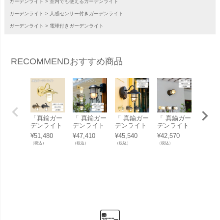
ガーデンライト
室内でも使えるガーデンライト
ガーデンライト
人感センサー付きガーデンライト
ガーデンライト
電球付きガーデンライト
RECOMMEND
おすすめ商品
「真鍮ガー
「 真鍮ガー
「 真鍮ガー
「 真鍮ガー
「真鍮
デンライト
デンライト
デンライト
デンライト
デンラ
LED電球 B
BR5000 LE
BR1760 LE
BH1000 LE
LED電
¥
51,480
¥
47,410
¥
45,540
¥
42,570
¥
51,04
R5060 FR L
D くもりガ
D クリアガ
D くもりガ
R5060 
（税込）
（税込）
（税込）
（税込）
（税込）
E SL くも
ラス 人感セ
ラス 人感セ
ラス 人感セ
E SL 
りガラス 人
ンサー付き
ンサー付き
ンサー付き
アガラ
感センサー
」
」
」
感セン
付き」
付き」