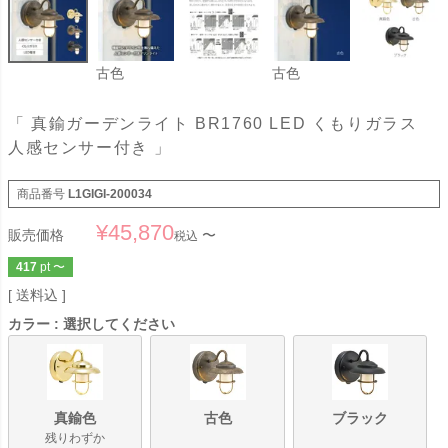
古色
古色
「 真鍮ガーデンライト BR1760 LED くもりガラス
人感センサー付き 」
商品番号
L1GIGI-200034
¥
45,870
販売価格
〜
税込
417
pt
〜
送料込
カラー
選択してください
真鍮色
古色
ブラック
残りわずか