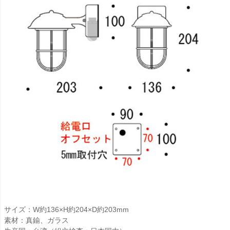
サイズ：W約136×H約204×D約203mm
素材：真鍮、ガラス