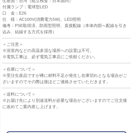
生産国：台湾（組立検査：日本国内）
付属ランプ：電球型LED
口 金：E26
仕 様：AC100V(消費電力5W)、LED照明
備考：PSE取得済、防雨型照明、直接配線（本体内部へ配線を引き
込み、結線する方式を採用）
＜ご注意＞
※浴室内などの高温多湿な場所への設置は不可。
※電気工事は、必ず電気工事店にご依頼ください。
＜在庫について＞
※受注生産品ですが稀に材料不足が発生し在庫切れとなる場合がご
ざいますのでその際は後ほどご連絡させていただきます。
＜送料について＞
※お届け先により別途送料が必要な場合がございますのでご注文後
に改めてご案内差し上げます。