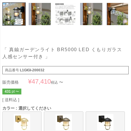
「 真鍮ガーデンライト BR5000 LED くもりガラス
人感センサー付き 」
商品番号
L1GIGI-200032
¥
47,410
販売価格
〜
税込
431
pt
〜
送料込
カラー
選択してください