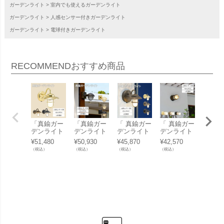
ガーデンライト
室内でも使えるガーデンライト
ガーデンライト
人感センサー付きガーデンライト
ガーデンライト
電球付きガーデンライト
RECOMMEND
おすすめ商品
「真鍮ガー
「真鍮ガー
「 真鍮ガー
「 真鍮ガー
「真鍮
デンライト
デンライト
デンライト
デンライト
デンラ
LED電球 B
BR5000SH
BR1760 LE
BH1000 LE
LED電
¥
51,480
¥
50,930
¥
45,870
¥
42,570
¥
51,04
R5060 FR L
ORT FR LE
D くもりガ
D くもりガ
R5060 
（税込）
（税込）
（税込）
（税込）
（税込）
E SL くも
SL くもり
ラス 人感セ
ラス 人感セ
E SL 
りガラス 人
ガラス 人感
ンサー付き
ンサー付き
アガラ
感センサー
センサー付
」
」
感セン
付き」
き」
付き」