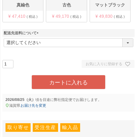
真鍮色
古色
マットブラック
¥
47,410
¥
49,170
¥
49,830
税込
税込
税込
配送先送料について
(
必
須
)
お気に入りに登録する
カートに入れる
2026/08/25（火）
に
弊社指定便
でお届けします。
滋賀県
お届け先を変更
取り寄せ
受注生産
輸入品