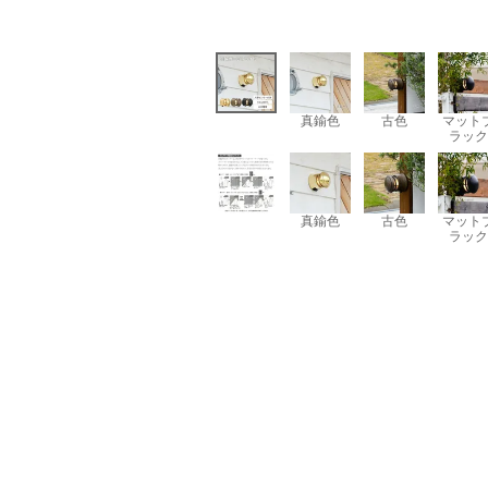
真鍮色
古色
マット
ラック
真鍮色
古色
マット
ラック