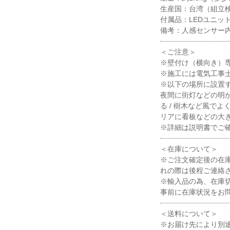
生産国：台湾（組立
付属品：LEDユニット(
備考：人感センサー
＜ご注意＞
※壁付け（横向き）
※施工には電気工事
※以下の場所に設置
夜間に街灯などの明か
る / 樹木など風で
リアに看板などの大き
※詳細は説明書でご
＜在庫について＞
※ご注文確定後の在
れの際は後程ご連絡
※輸入品の為、在庫
事前に在庫状況をお
＜送料について＞
※お届け先により別