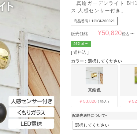
「真鍮ガーデンライト BH101
ス 人感センサー付き」
商品番号
L1GIGI-200021
¥
50,820
販売価格
〜
税込
462
pt
〜
送料込
カラー
選択してください
真鍮色
¥
50,820
¥
52
税込
配送先送料について
(
必
須