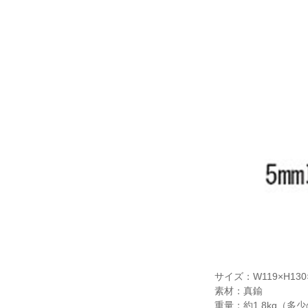
サイズ：W119×H130
素材：真鍮
重量：約1.8kg（多