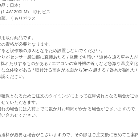
検品：日本）
1.4W 200LM)、取付ビス
内蔵、くもりガラス
専用取付商品です。
士の資格が必要となります。
すると誤作動の原因となるため設置しないでください。
りがセンサー感知部に直接あたる / 昼間でも暗い / 道路を通る車や人
よく揺れたりするものがある / エアコンの室外機の近くなど急激な温度変化が
な立体物がある / 取付ける高さが地面から3mを超える / 器具が揺れ
確認ください。
庫確保となるためご注文のタイミングによって在庫切れとなる場合がご
させていただきます。
切れの場合には入荷までに数か月お時間がかかる場合がございますので
問い合わせください。
途送料が必要な場合がございますので、その際はご注文後に改めてご案