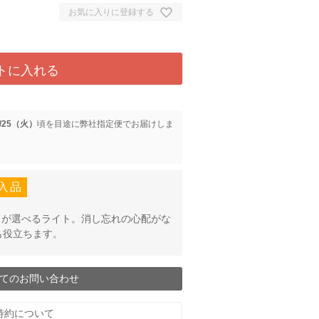
お気に入りに登録する
トに入れる
8/25（火）
に
弊社指定便
でお届けしま
入品
ードが選べるライト。消し忘れの心配がな
も役立ちます。
てのお問い合わせ
特約について