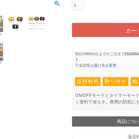
)
カー
ブ
明日
09時00分
までのご注文で
2026/0
す。
ブ
滋賀県
お届け先を変更
送料無料
取り寄せ
輸
ON/OFFモードとタイマーモ
く便利で省エネ。夜間の防犯に
商品につい
返品