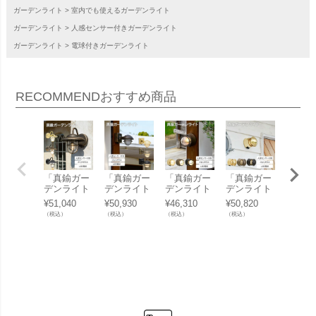
ガーデンライト
室内でも使えるガーデンライト
ガーデンライト
人感センサー付きガーデンライト
ガーデンライト
電球付きガーデンライト
RECOMMEND
おすすめ商品
「真鍮ガー
「真鍮ガー
「真鍮ガー
「真鍮ガー
「真鍮
デンライト
デンライト
デンライト
デンライト
デンラ
LED電球 B
BR5000SH
BH1000LO
BH1010LO
BH101
¥
51,040
¥
50,930
¥
46,310
¥
50,820
¥
49,50
R5060 CL L
ORT FR LE
W FR LE S
W FR LE S
LE SL
（税込）
（税込）
（税込）
（税込）
（税込）
E SL クリ
SL くもり
L くもりガ
L くもりガ
りガラ
アガラス 人
ガラス 人感
ラス 人感セ
ラス 人感セ
感セン
感センサー
センサー付
ンサー付
ンサー付
付き」
付き」
き」
き」
き」