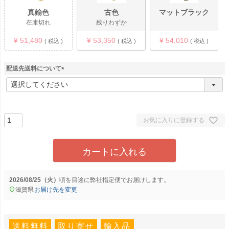
真鍮色
古色
マットブラック
在庫切れ
残りわずか
¥
51,480
¥
53,350
¥
54,010
税込
税込
税込
配送先送料について
(
必
須
)
お気に入りに登録する
カートに入れる
2026/08/25（火）
に
弊社指定便
でお届けします。
滋賀県
お届け先を変更
送料無料
取り寄せ
輸入品