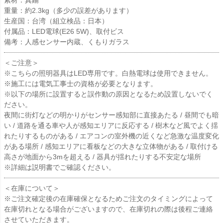
重量：約2.3kg（多少の誤差があります）
生産国：台湾（組立検品：日本）
付属品：LED電球(E26 5W)、取付ビス
備考：人感センサー内蔵、くもりガラス
＜ご注意＞
※こちらの照明器具はLED専用です。白熱電球は使用できません。
※施工には電気工事士の資格が必要となります。
※以下の場所に設置すると誤作動の原因となるため設置しないでく
ださい。
夜間に街灯などの明かりがセンサー感知部に直接あたる / 昼間でも暗
い / 道路を通る車や人が感知エリアに反応する / 樹木など風でよく揺
れたりするものがある / エアコンの室外機の近くなど急激な温度変化
がある場所 / 感知エリアに看板などの大きな立体物がある / 取付ける
高さが地面から3mを超える / 器具が揺れたりする不安定な場所
※詳細は説明書でご確認ください。
＜在庫について＞
※ご注文確定後の在庫確保となるためご注文のタイミングによって
在庫切れとなる場合がございますので、在庫切れの際は後程ご連絡
させていただきます。