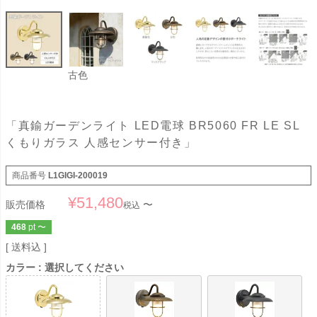
古色
「真鍮ガーデンライト LED電球 BR5060 FR LE SL
くもりガラス 人感センサー付き」
商品番号
L1GIGI-200019
¥
51,480
販売価格
〜
税込
468
pt
〜
送料込
カラー
選択してください