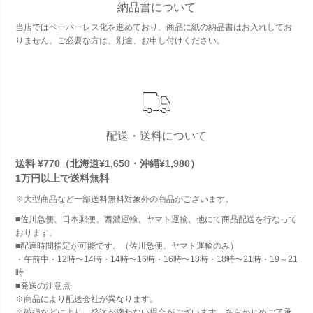
納品書について
当店ではペーパーレス化を進めており、商品に紙の納品書はお入れしてお
りません。ご必要な方は、別途、お申し付けください。
配送・送料について
送料 ¥770（北海道¥1,650・沖縄¥1,980）
1万円以上で
送料無料
※大型商品など一部送料無料対象外の商品がございます。
■佐川急便、日本郵便、西濃運輸、ヤマト運輸、他にて商品配送を行なって
おります。
■配達時間指定が可能です。（佐川急便、ヤマト運輸のみ）
・午前中・12時〜14時・14時〜16時・16時〜18時・18時〜21時・19～21
時
■発送の注意点
※商品により配送会社が異なります。
※破損などにより、発送が適わない場合がございます。あらかじめご了承