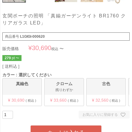
玄関ポーチの照明 「真鍮ガーデンライト BR1760 ク
リアガラス LED」
商品番号
L1GIGI-000620
¥
30,690
販売価格
〜
税込
279
pt
〜
送料込
カラー
選択してください
真鍮色
クローム
古色
残りわずか
¥
30,690
¥
33,660
¥
32,560
税込
税込
税込
お気に入りに登録する