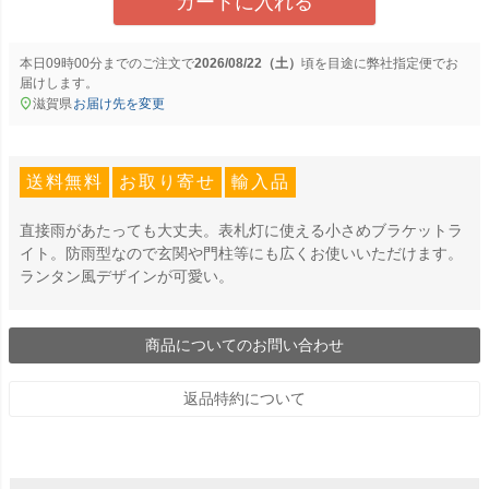
カートに入れる
本日
09時00分
までのご注文で
2026/08/22（土）
に
弊社指定便
でお
届けします。
滋賀県
お届け先を変更
送料無料
お取り寄せ
輸入品
直接雨があたっても大丈夫。表札灯に使える小さめブラケットラ
イト。防雨型なので玄関や門柱等にも広くお使いいただけます。
ランタン風デザインが可愛い。
商品についてのお問い合わせ
返品特約について