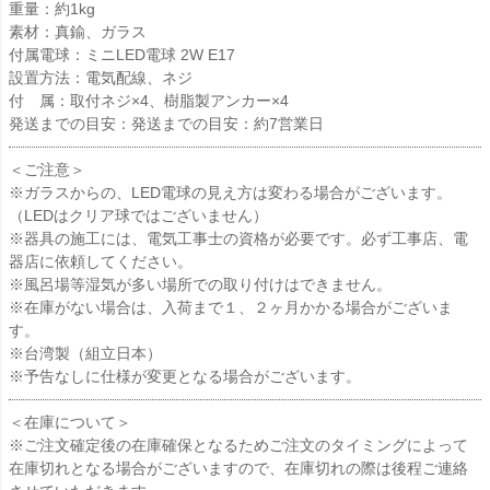
重量：約1kg
素材：真鍮、ガラス
付属電球：ミニLED電球 2W E17
設置方法：電気配線、ネジ
付 属：取付ネジ×4、樹脂製アンカー×4
発送までの目安：発送までの目安：約7営業日
＜ご注意＞
※ガラスからの、LED電球の見え方は変わる場合がございます。
（LEDはクリア球ではございません）
※器具の施工には、電気工事士の資格が必要です。必ず工事店、電
器店に依頼してください。
※風呂場等湿気が多い場所での取り付けはできません。
※在庫がない場合は、入荷まで１、２ヶ月かかる場合がございま
す。
※台湾製（組立日本）
※予告なしに仕様が変更となる場合がございます。
＜在庫について＞
※ご注文確定後の在庫確保となるためご注文のタイミングによって
在庫切れとなる場合がございますので、在庫切れの際は後程ご連絡