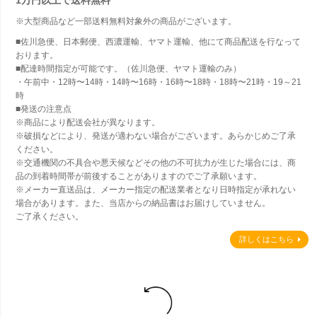
1万円以上で
送料無料
※大型商品など一部送料無料対象外の商品がございます。
■佐川急便、日本郵便、西濃運輸、ヤマト運輸、他にて商品配送を行なって
おります。
■配達時間指定が可能です。（佐川急便、ヤマト運輸のみ）
・午前中・12時〜14時・14時〜16時・16時〜18時・18時〜21時・19～21
時
■発送の注意点
※商品により配送会社が異なります。
※破損などにより、発送が適わない場合がございます。あらかじめご了承
ください。
※交通機関の不具合や悪天候などその他の不可抗力が生じた場合には、商
品の到着時間帯が前後することがありますのでご了承願います。
※メーカー直送品は、メーカー指定の配送業者となり日時指定が承れない
場合があります。また、当店からの納品書はお届けしていません。
ご了承ください。
詳しくはこちら