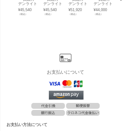
デンライト
デンライト
デンライト
デンライト
デンラ
BR1760 LE
BR2060 真
BR2060 ク
BR1710 LE
BR170
¥
45,540
¥
45,540
¥
51,920
¥
44,000
¥
41,69
D クリアガ
鍮色 クリア
ローム クリ
D クリアガ
D ク
（税込）
（税込）
（税込）
（税込）
（税込）
ラス 人感セ
ガラス LE
アガラス L
ラス 人感セ
ラス 
ンサー付き
D」
ED」
ンサー付き
ンサー
」
」
」
お支払いについて
お支払い方法について