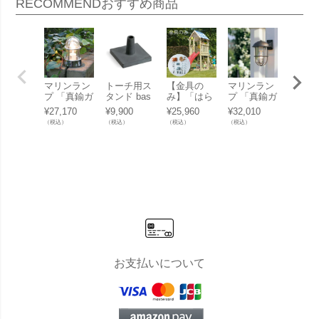
RECOMMEND
おすすめ商品
マリンラン
トーチ用ス
【金具の
マリンラン
ドア・
プ 「真鍮ガ
タンド bas
み】「はら
プ 「真鍮ガ
兼用玄
ーデンライ
e 「blomus
っぱBASE
ーデンライ
ル 「Ti
¥
27,170
¥
9,900
¥
25,960
¥
32,010
¥
5,500
ト BH1000
ブロムス B
用金具（木
ト BR5000
Door C
（税込）
（税込）
（税込）
（税込）
（税込）
クリアガラ
ASO 65046
材無し）※
クリアガラ
ドアチ
ス LED」
（PALOS・
滑り台・屋
ス LED」
ム Bo
ORCHOS専
根・はしご
用ベース）
別売り はら
（1個）」
っぱギャン
グ」
お支払いについて