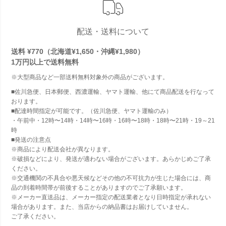
配送・送料について
送料 ¥770（北海道¥1,650・沖縄¥1,980）
1万円以上で
送料無料
※大型商品など一部送料無料対象外の商品がございます。
■佐川急便、日本郵便、西濃運輸、ヤマト運輸、他にて商品配送を行なって
おります。
■配達時間指定が可能です。（佐川急便、ヤマト運輸のみ）
・午前中・12時〜14時・14時〜16時・16時〜18時・18時〜21時・19～21
時
■発送の注意点
※商品により配送会社が異なります。
※破損などにより、発送が適わない場合がございます。あらかじめご了承
ください。
※交通機関の不具合や悪天候などその他の不可抗力が生じた場合には、商
品の到着時間帯が前後することがありますのでご了承願います。
※メーカー直送品は、メーカー指定の配送業者となり日時指定が承れない
場合があります。また、当店からの納品書はお届けしていません。
ご了承ください。