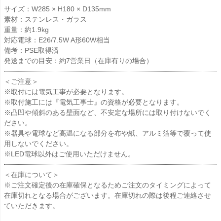
サイズ：W285 × H180 × D135mm
素材：ステンレス・ガラス
重量：約1.9kg
対応電球：E26/7.5W A形60W相当
備考：PSE取得済
発送までの目安：約7営業日（在庫有りの場合）
＜ご注意＞
※取付には電気工事が必要となります。
※取付施工には『電気工事士』の資格が必要となります。
※凸凹や傾斜のある壁面など、不安定な場所には取り付けないでく
ださい。
※器具や電球など高温になる部分を布や紙、アルミ箔等で覆って使
用しないでください。
※LED電球以外はご使用いただけません。
＜在庫について＞
※ご注文確定後の在庫確保となるためご注文のタイミングによって
在庫切れとなる場合がございます。在庫切れの際は後程ご連絡させ
ていただきます。