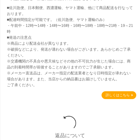
■佐川急便、日本郵便、西濃運輸、ヤマト運輸、他にて商品配送を行なって
おります。
■配達時間指定が可能です。（佐川急便、ヤマト運輸のみ）
・午前中・12時〜14時・14時〜16時・16時〜18時・18時〜21時・19～21
時
■発送の注意点
※商品により配送会社が異なります。
※破損などにより、発送が適わない場合がございます。あらかじめご了承
ください。
※交通機関の不具合や悪天候などその他の不可抗力が生じた場合には、商
品の到着時間帯が前後することがありますのでご了承願います。
※メーカー直送品は、メーカー指定の配送業者となり日時指定が承れない
場合があります。また、当店からの納品書はお届けしていません。
ご了承ください。
詳しくはこちら
返品について