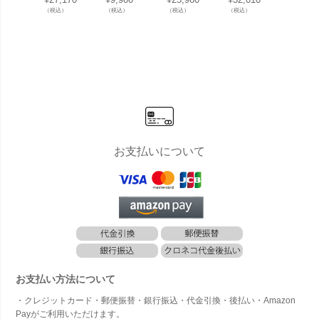
ト BH1000
ブロムス B
用金具（木
ト BR5000
Door C
（税込）
（税込）
（税込）
（税込）
（税込）
クリアガラ
ASO 65046
材無し）※
クリアガラ
ドアチ
ス LED」
（PALOS・
滑り台・屋
ス LED」
ム Bo
ORCHOS専
根・はしご
用ベース）
別売り はら
（1個）」
っぱギャン
グ」
お支払いについて
お支払い方法について
・クレジットカード・郵便振替・銀行振込・代金引換・後払い・Amazon
Payがご利用いただけます。