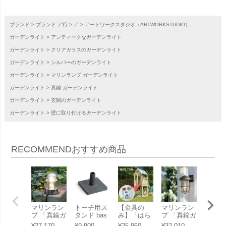
ブランド
ブランド ア行
ア
アートワークスタジオ（ARTWORKSTUDIO）
ガーデンライト
アンティークなガーデンライト
ガーデンライト
クリアガラスのガーデンライト
ガーデンライト
シルバーのガーデンライト
ガーデンライト
マリンランプ ガーデンライト
ガーデンライト
真鍮 ガーデンライト
ガーデンライト
玄関のガーデンライト
ガーデンライト
壁に取り付けるガーデンライト
RECOMMEND
おすすめ商品
マリンラン
トーチ用ス
【金具の
マリンラン
ドア・
プ 「真鍮ガ
タンド bas
み】「はら
プ 「真鍮ガ
兼用玄
ーデンライ
e 「blomus
っぱBASE
ーデンライ
ル 「Ti
¥
27,170
¥
9,900
¥
25,960
¥
32,010
¥
5,500