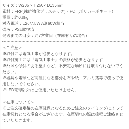
サイズ：W235 × H250× D135mm
素材：FRP(繊維強化プラスチック)・PC（ポリカーボネート）
重量：約0.9kg
対応電球：E26/7.5W A形60W相当
備考：PSE取得済
発送までの目安：約7営業日（在庫有りの場合）
＜ご注意＞
※取付には電気工事が必要となります。
※取付施工には『電気工事士』の資格が必要となります。
※凸凹や傾斜のある壁面など、不安定な場所には取り付けないでく
ださい。
※器具や電球など高温になる部分を布や紙、アルミ箔等で覆って使
用しないでください。
※LED電球以外はご使用いただけません。
＜在庫について＞
※ご注文確定後の在庫確保となるためご注文のタイミングによって
在庫切れとなる場合がございます。在庫切れの際は後程ご連絡させ
ていただきます。