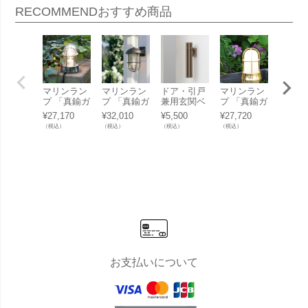
RECOMMEND
おすすめ商品
マリンラン
マリンラン
ドア・引戸
マリンラン
マリン
プ 「真鍮ガ
プ 「真鍮ガ
兼用玄関ベ
プ 「真鍮ガ
プ 「
ーデンライ
ーデンライ
ル 「Timbre
ーデンライ
ーデン
¥
27,170
¥
32,010
¥
5,500
¥
27,720
¥
31,08
ト BH1000
ト BR5000
Door Chime
ト BH1000
ト BH1
（税込）
（税込）
（税込）
（税込）
（税込）
クリアガラ
クリアガラ
ドアチャイ
くもりガラ
クリア
ス LED」
ス LED」
ム Bo」
ス LED」
ス LE
お支払いについて