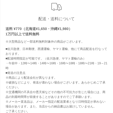
配送・送料について
送料 ¥770（北海道¥1,650・沖縄¥1,980）
1万円以上で
送料無料
※大型商品など一部送料無料対象外の商品がございます。
■佐川急便、日本郵便、西濃運輸、ヤマト運輸、他にて商品配送を行なって
おります。
■配達時間指定が可能です。（佐川急便、ヤマト運輸のみ）
・午前中・12時〜14時・14時〜16時・16時〜18時・18時〜21時・19～21
時
■発送の注意点
※商品により配送会社が異なります。
※破損などにより、発送が適わない場合がございます。あらかじめご了承
ください。
※交通機関の不具合や悪天候などその他の不可抗力が生じた場合には、商
品の到着時間帯が前後することがありますのでご了承願います。
※メーカー直送品は、メーカー指定の配送業者となり日時指定が承れない
場合があります。また、当店からの納品書はお届けしていません。
ご了承ください。