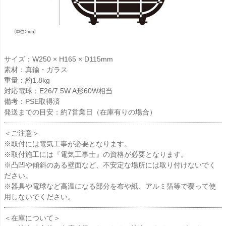
サイズ：W250 × H165 × D115mm
素材：真鍮・ガラス
重量：約1.8kg
対応電球：E26/7.5W A形60W相当
備考：PSE取得済
発送までの目安：約7営業日（在庫有りの場合）
＜ご注意＞
※取付には電気工事が必要となります。
※取付施工には『電気工事士』の資格が必要となります。
※凸凹や傾斜のある壁面など、不安定な場所には取り付けないでく
ださい。
※器具や電球など高温になる部分を布や紙、アルミ箔等で覆って使
用しないでください。
＜在庫について＞