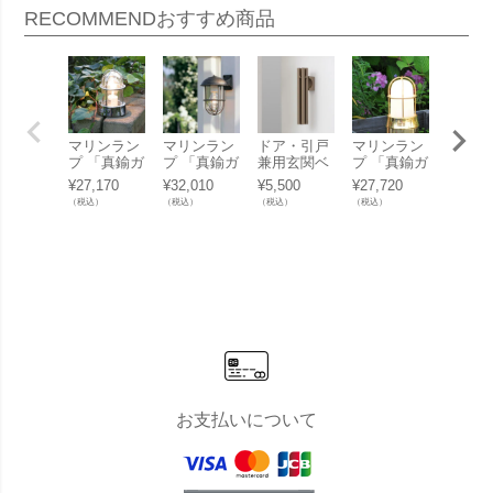
RECOMMEND
おすすめ商品
マリンラン
マリンラン
ドア・引戸
マリンラン
マリン
プ 「真鍮ガ
プ 「真鍮ガ
兼用玄関ベ
プ 「真鍮ガ
プ 「
ーデンライ
ーデンライ
ル 「Timbre
ーデンライ
ーデン
¥
27,170
¥
32,010
¥
5,500
¥
27,720
¥
31,08
ト BH1000
ト BR5000
Door Chime
ト BH1000
ト BH1
（税込）
（税込）
（税込）
（税込）
（税込）
クリアガラ
クリアガラ
ドアチャイ
くもりガラ
クリア
ス LED」
ス LED」
ム Bo」
ス LED」
ス LE
お支払いについて