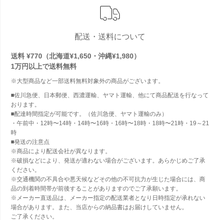
配送・送料について
送料 ¥770（北海道¥1,650・沖縄¥1,980）
1万円以上で
送料無料
※大型商品など一部送料無料対象外の商品がございます。
■佐川急便、日本郵便、西濃運輸、ヤマト運輸、他にて商品配送を行なって
おります。
■配達時間指定が可能です。（佐川急便、ヤマト運輸のみ）
・午前中・12時〜14時・14時〜16時・16時〜18時・18時〜21時・19～21
時
■発送の注意点
※商品により配送会社が異なります。
※破損などにより、発送が適わない場合がございます。あらかじめご了承
ください。
※交通機関の不具合や悪天候などその他の不可抗力が生じた場合には、商
品の到着時間帯が前後することがありますのでご了承願います。
※メーカー直送品は、メーカー指定の配送業者となり日時指定が承れない
場合があります。また、当店からの納品書はお届けしていません。
ご了承ください。