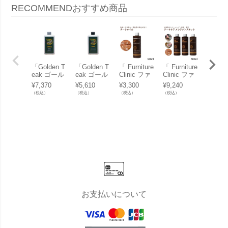
RECOMMEND
おすすめ商品
「Golden T
「Golden T
「 Furniture
「 Furniture
「 Furn
eak ゴール
eak ゴール
Clinic ファ
Clinic ファ
Clinic
デンチーク
デンチーク
ニチャーク
ニチャーク
ニチャ
¥
7,370
¥
5,610
¥
3,300
¥
9,240
¥
3,300
パティナイ
クリーナ
リニック チ
リニック チ
リニッ
（税込）
（税込）
（税込）
（税込）
（税込）
ザー」
ー」
ークオイル
ークケア メ
ークク
500ml 」
ンテナンス
ナー 50
キット 」
」
チーク用 薄
膜層溶剤 色
調復色剤 保
護修復剤
お支払いについて