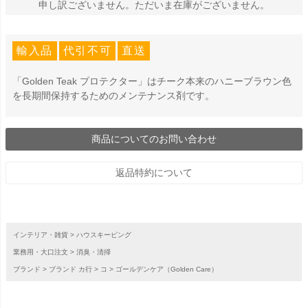
申し訳ございません。ただいま在庫がございません。
輸入品
代引不可
直送
「Golden Teak プロテクター」はチーク本来のハニーブラウン色
を長期間保持するためのメンテナンス剤です。
商品についてのお問い合わせ
返品特約について
インテリア・雑貨
ハウスキーピング
業務用・大口注文
消臭・清掃
ブランド
ブランド カ行
コ
ゴールデンケア（Golden Care）