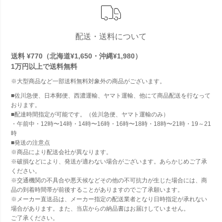
配送・送料について
送料 ¥770（北海道¥1,650・沖縄¥1,980）
1万円以上で
送料無料
※大型商品など一部送料無料対象外の商品がございます。
■佐川急便、日本郵便、西濃運輸、ヤマト運輸、他にて商品配送を行なって
おります。
■配達時間指定が可能です。（佐川急便、ヤマト運輸のみ）
・午前中・12時〜14時・14時〜16時・16時〜18時・18時〜21時・19～21
時
■発送の注意点
※商品により配送会社が異なります。
※破損などにより、発送が適わない場合がございます。あらかじめご了承
ください。
※交通機関の不具合や悪天候などその他の不可抗力が生じた場合には、商
品の到着時間帯が前後することがありますのでご了承願います。
※メーカー直送品は、メーカー指定の配送業者となり日時指定が承れない
場合があります。また、当店からの納品書はお届けしていません。
ご了承ください。