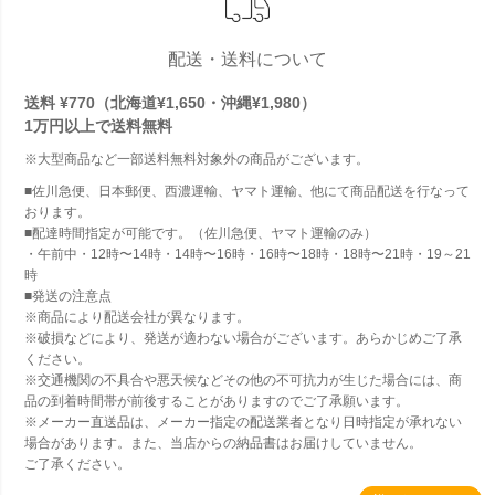
配送・送料について
送料 ¥770（北海道¥1,650・沖縄¥1,980）
1万円以上で
送料無料
※大型商品など一部送料無料対象外の商品がございます。
■佐川急便、日本郵便、西濃運輸、ヤマト運輸、他にて商品配送を行なって
おります。
■配達時間指定が可能です。（佐川急便、ヤマト運輸のみ）
・午前中・12時〜14時・14時〜16時・16時〜18時・18時〜21時・19～21
時
■発送の注意点
※商品により配送会社が異なります。
※破損などにより、発送が適わない場合がございます。あらかじめご了承
ください。
※交通機関の不具合や悪天候などその他の不可抗力が生じた場合には、商
品の到着時間帯が前後することがありますのでご了承願います。
※メーカー直送品は、メーカー指定の配送業者となり日時指定が承れない
場合があります。また、当店からの納品書はお届けしていません。
ご了承ください。