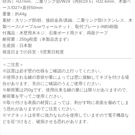
径35）×D7mm、二重リング部/W24（内径19.5）×D2.6mm、木製ベ
ース/D27×直径50mm
重量：約44g
素材：大リング部/鉄、接続金具/真鍮、二重リング部/ステンレス、木
製ベース/メープルorウォールナット、取付プレート/ABS樹脂
付属品：木壁用木ネジ、石膏ボード用クギ、両面テープ
耐荷重：250g程度（本製品含まず）
生産国：日本製
発送日までの目安：5営業日程度
＜ご注意＞
※設置は必ず壁の仕様をご確認の上行ってください。
※使用される鍵の形状や量によっては壁に接触してキズを付ける場
合があります。充分にご確認のうえご使用ください。
※耐荷重は250gです。使用出来る鍵の量には限りがありますので、
耐荷重を守ってご使用ください。
※取り付ける表面の材質によっては、剥がす時に表面を傷めてしま
う恐れがありますのでご注意ください。
※マグネットは非常に強力なものを使用していますので電子機器な
どを近づけると、破損させる恐れがあります。