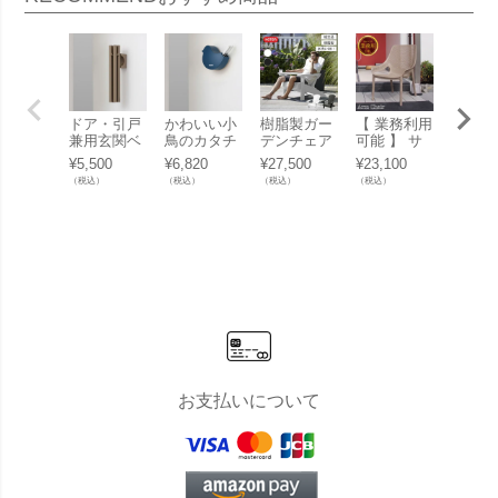
ドア・引戸
かわいい小
樹脂製ガー
【 業務利用
おしゃ
兼用玄関ベ
鳥のカタチ
デンチェア
可能 】 サ
脂製 
ル 「Timbre
をした玄関
「ケター
ウナチェア
け「シ
¥
5,500
¥
6,820
¥
27,500
¥
23,100
¥
49,50
Door Chime
ベル 「Tim
（KETER）
「 コーリー
ルソフ
（税込）
（税込）
（税込）
（税込）
（税込）
ドアチャイ
bre Door Ch
アルパイン
アームチェ
ター（
ム Bo」
ime ドアチ
アディロン
ア 9612（
ER） 
ャイム Tor
ダック チェ
CORY Arm
タ（Sal
i」
ア」
Chair ） 」
INGLE
業務用
A 1449
0）」
お支払いについて