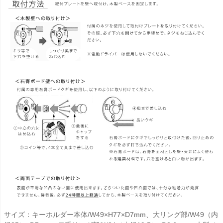
サイズ：キーホルダー本体/W49×H77×D7mm、大リング部/W49（内