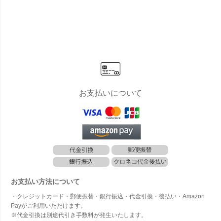
all Square
are w/g」
h Drop Rou
Square w/
quare 
w/g」[高さ1
[高さ170c
nd w/g」[高
g」[高さ18
[高さ17
75cm・人
m・人工樹
さ135cm・
5cm・人工
m・人
工樹木・人
木・人工観
人工樹木・
樹木・人工
木・人
工観葉植物]
葉植物]
人工観葉植
観葉植物]
葉植物
物]
フィカス
お支払いについて
お支払い方法について
・クレジットカード・郵便振替・銀行振込・代金引換・後払い・Amazon
Payがご利用いただけます。
※代金引換は別途代引き手数料が発生いたします。