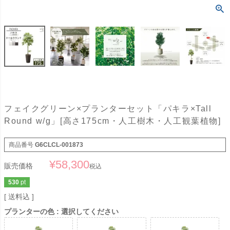
フェイクグリーン×プランターセット「パキラ×Tall
Round w/g」[高さ175cm・人工樹木・人工観葉植物]
商品番号
G6CLCL-001873
¥
58,300
販売価格
税込
530
pt
送料込
プランターの色
選択してください