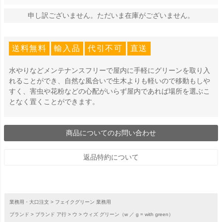
申し訳ございません。ただいま在庫がございません。
送料無料
輸入品
代引不可
直送
水やりなどメンテナンスフリーで屋内に手軽にグリーンを取り入
れることができ、自然な風合いで生木よりも軽いので移動もしや
すく、害虫や花粉などの心配がいらず屋内であれば場所を選ぶこ
となく置くことができます。
商品についてのお問い合わせ
返品特約について
業務用・大口注文
フェイクグリーン 業務用
ブランド
ブランド ア行
ウ
ウィズ グリーン（w ／ g = with green）