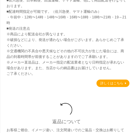
■佐川急便、日本郵便、西濃運輸、ヤマト運輸、他にて商品配送を行なって
おります。
■配達時間指定が可能です。（佐川急便、ヤマト運輸のみ）
・午前中・12時〜14時・14時〜16時・16時〜18時・18時〜21時・19～21
時
■発送の注意点
※商品により配送会社が異なります。
※破損などにより、発送が適わない場合がございます。あらかじめご了承
ください。
※交通機関の不具合や悪天候などその他の不可抗力が生じた場合には、商
品の到着時間帯が前後することがありますのでご了承願います。
※メーカー直送品は、メーカー指定の配送業者となり日時指定が承れない
場合があります。また、当店からの納品書はお届けしていません。
ご了承ください。
詳しくはこちら
返品について
お客様ご都合、イメージ違い、注文間違いでのご返品・交換はお断りして