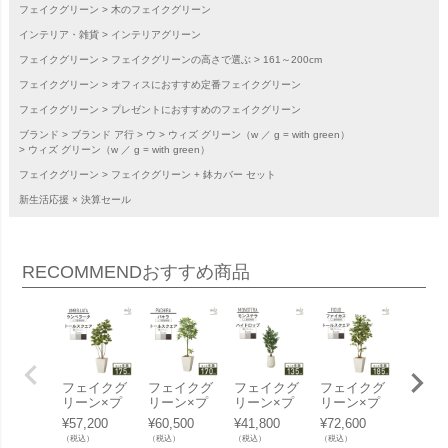
フェイクグリーン
木のフェイクグリーン
インテリア・雑貨
インテリアグリーン
フェイクグリーン
フェイクグリーンの高さで選ぶ
161～200cm
フェイクグリーン
オフィスにおすすめ定番フェイクグリーン
フェイクグリーン
プレゼントにおすすめのフェイクグリーン
ブランド
ブランド ア行
ウ
ウィズ グリーン（w ／ g = with green）
ウィズ グリーン（w ／ g = with green）
フェイクグリーン
フェイクグリーン + 鉢カバー セット
新生活応援 × 決算セール
RECOMMEND
おすすめ商品
フェイクグ
フェイクグ
フェイクグ
フェイクグ
フェイ
リーン×プ
リーン×プ
リーン×プ
リーン×プ
リーン
ランターセ
ランターセ
ランターセ
ランターセ
ランタ
¥
57,200
¥
60,500
¥
41,800
¥
72,600
¥
69,30
ット「ウン
ット「パキ
ット「モン
ット「ファ
ット「
（税込）
（税込）
（税込）
（税込）
（税込）
ベラータ×T
ラ×Tall Squ
ステラ×Hig
イカス×Tall
ーン×Ta