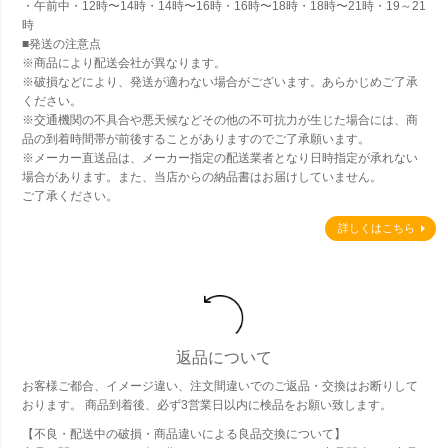
・午前中・12時〜14時・14時〜16時・16時〜18時・18時〜21時・19～21
時
■発送の注意点
※商品により配送会社が異なります。
※破損などにより、発送が適わない場合がございます。あらかじめご了承
ください。
※交通機関の不具合や悪天候などその他の不可抗力が生じた場合には、商
品の到着時間帯が前後することがありますのでご了承願います。
※メーカー直送品は、メーカー指定の配送業者となり日時指定が承れない
場合があります。また、当店からの納品書はお届けしていません。
ご了承ください。
詳しくはこちら
返品について
お客様ご都合、イメージ違い、注文間違いでのご返品・交換はお断りして
おります。 商品到着後、必ず3営業日以内に検品をお願い致します。
【不良・配送中の破損・商品違いによる良品交換について】