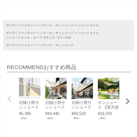
ガーデンファニチャー
パラソル・サンシェード
シェードセイル
ガーデンファニチャー
パラソル・サンシェード
シェードセイル
シェードセイル・タープ【サイズ：3.1～5m】
ガーデンファニチャー
パラソル・サンシェード
RECOMMEND
おすすめ商品
日除け用サ
日除け用サ
日除け用サ
サンシェー
【受注
ンシェード
ンシェード
ンシェード
ド 【長方形
入】「
取付金具
「テンデ（t
「テンデ（t
3×5m】
しご 
¥
5,390
¥
44,440
¥
58,520
¥
19,250
¥
20,57
「シェード
ende） タ
ende） タ
「ネスリン
アング
（税込）
（税込）
（税込）
（税込）
（税込）
セイル オプ
ープ トライ
ープ レクタ
グ（NESLI
フレー
ション ター
アングルS
ングルS 3.2
NG） クー
し、吊
ンバック
3.1×2.4m」
×2.4m」
ルフィット
具別売
ル」
シェードセ
らっぱ