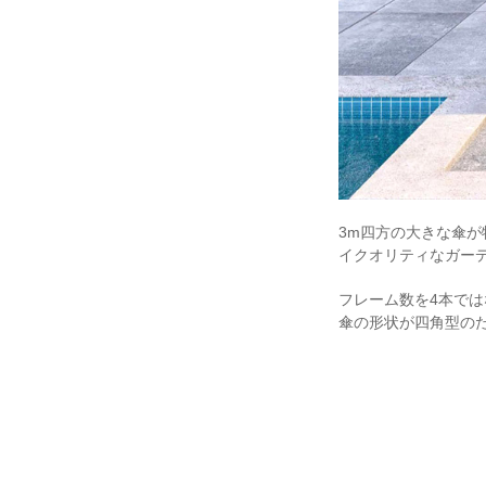
3m四方の大きな傘が
イクオリティなガー
フレーム数を4本で
傘の形状が四角型の