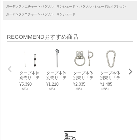
ガーデンファニチャー
パラソル・サンシェード
パラソル・シェード用オプション
ガーデンファニチャー
パラソル・サンシェード
RECOMMEND
おすすめ商品
タープ本体
タープ本体
タープ本体
タープ本体
日除け
別売り「テ
別売り「テ
別売り「テ
別売り「テ
ンシェ
ンデ（tend
ンデ（tend
ンデ（tend
ンデ（tend
「テン
¥
5,390
¥
1,210
¥
2,035
¥
1,485
¥
44,44
e） プッシ
e） タフネ
e） 丸カン
e） ナス型
ende）
（税込）
（税込）
（税込）
（税込）
（税込）
ュアップポ
スベースペ
プレート P
カラビナ
ープ 
ール 250c
グ 20cm」
R-6」
（環な
アング
m」
し）」
3.1×2