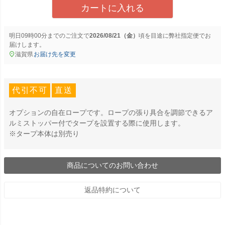
カートに入れる
明日
09時00分
までのご注文で
2026/08/21（金）
に
弊社指定便
でお
届けします。
滋賀県
お届け先を変更
代引不可
直送
オプションの自在ロープです。ロープの張り具合を調節できるア
ルミストッパー付でタープを設置する際に使用します。
※タープ本体は別売り
商品についてのお問い合わせ
返品特約について