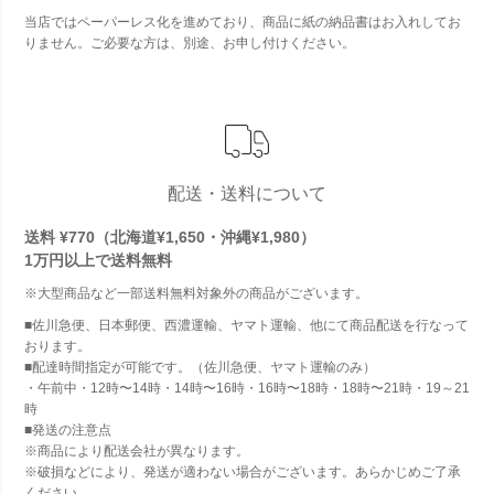
当店ではペーパーレス化を進めており、商品に紙の納品書はお入れしてお
りません。ご必要な方は、別途、お申し付けください。
配送・送料について
送料 ¥770（北海道¥1,650・沖縄¥1,980）
1万円以上で
送料無料
※大型商品など一部送料無料対象外の商品がございます。
■佐川急便、日本郵便、西濃運輸、ヤマト運輸、他にて商品配送を行なって
おります。
■配達時間指定が可能です。（佐川急便、ヤマト運輸のみ）
・午前中・12時〜14時・14時〜16時・16時〜18時・18時〜21時・19～21
時
■発送の注意点
※商品により配送会社が異なります。
※破損などにより、発送が適わない場合がございます。あらかじめご了承
ください。