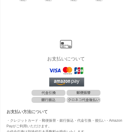
（税込）
（税込）
（税込）
（税込）
（税込）
ム サンラウ
ム サンラウ
ム サンラウ
サンラウン
ム サ
ンジャー 用
ンジャー」
ンジャー 2
ジャー 用
ンジャ
クッション
サマーベッ
台セット」
クッション
クッシ
＆ ピローク
ド ビーチベ
サマーベッ
」 サマーベ
セット
ッション セ
ッド コント
ド ビーチベ
ッド 座面
マーベ
ット」 サマ
ラクト 業務
ッド コント
カバー
ビーチ
ーベッド ま
用
ラクト 業務
ド コ
くら 座面
用
クト 
カバー
お支払いについて
お支払い方法について
・クレジットカード・郵便振替・銀行振込・代金引換・後払い・Amazon
Payがご利用いただけます。
※代金引換は別途代引き手数料が発生いたします。