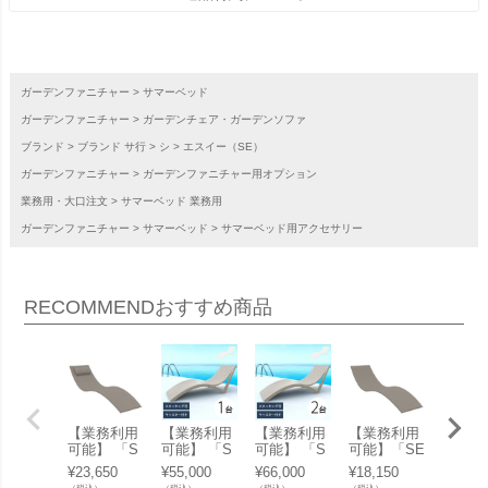
ガーデンファニチャー
サマーベッド
ガーデンファニチャー
ガーデンチェア・ガーデンソファ
ブランド
ブランド サ行
シ
エスイー（SE）
ガーデンファニチャー
ガーデンファニチャー用オプション
業務用・大口注文
サマーベッド 業務用
ガーデンファニチャー
サマーベッド
サマーベッド用アクセサリー
RECOMMEND
おすすめ商品
【業務利用
【業務利用
【業務利用
【業務利用
【業務
可能】 「S
可能】 「S
可能】 「S
可能】「SE
可能】
E SLIM エ
E SLIM エ
E SLIM エ
SLIM エス
E SLI
¥
23,650
¥
55,000
¥
66,000
¥
18,150
¥
81,40
スイー スリ
スイー スリ
スイー スリ
イー スリム
スイー