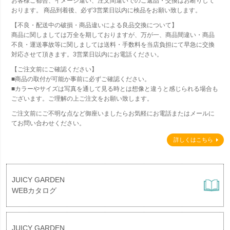
お客様ご都合、イメージ違い、注文間違いでのご返品・交換はお断りして
おります。 商品到着後、必ず3営業日以内に検品をお願い致します。
【不良・配送中の破損・商品違いによる良品交換について】
商品に関しましては万全を期しておりますが、万が一、商品間違い・商品
不良・運送事故等に関しましては送料・手数料を当店負担にて早急に交換
対応させて頂きます。3営業日以内にお電話ください。
【ご注文前にご確認ください】
■商品の取付が可能か事前に必ずご確認ください。
■カラーやサイズは写真を通して見る時とは想像と違うと感じられる場合も
ございます。ご理解の上ご注文をお願い致します。
ご注文前にご不明な点など御座いましたらお気軽にお電話またはメールに
てお問い合わせください。
詳しくはこちら
JUICY GARDEN
WEBカタログ
JUICY GARDEN