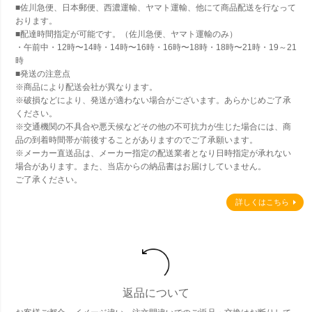
■佐川急便、日本郵便、西濃運輸、ヤマト運輸、他にて商品配送を行なって
おります。
■配達時間指定が可能です。（佐川急便、ヤマト運輸のみ）
・午前中・12時〜14時・14時〜16時・16時〜18時・18時〜21時・19～21
時
■発送の注意点
※商品により配送会社が異なります。
※破損などにより、発送が適わない場合がございます。あらかじめご了承
ください。
※交通機関の不具合や悪天候などその他の不可抗力が生じた場合には、商
品の到着時間帯が前後することがありますのでご了承願います。
※メーカー直送品は、メーカー指定の配送業者となり日時指定が承れない
場合があります。また、当店からの納品書はお届けしていません。
ご了承ください。
詳しくはこちら
返品について