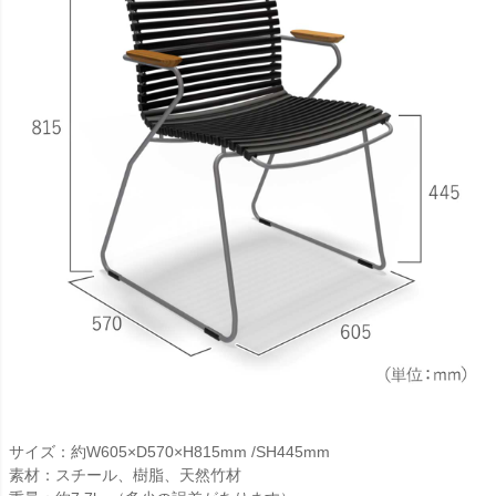
サイズ：約W605×D570×H815mm /SH445mm
素材：スチール、樹脂、天然竹材