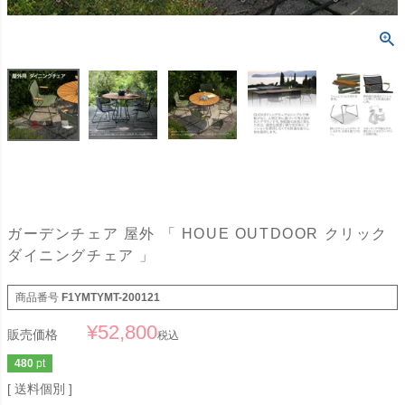
ガーデンチェア 屋外 「 HOUE OUTDOOR クリック
ダイニングチェア 」
商品番号
F1YMTYMT-200121
¥
52,800
販売価格
税込
480
pt
送料個別