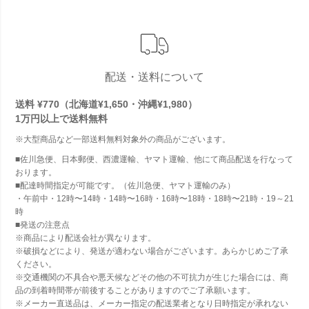
配送・送料について
送料 ¥770（北海道¥1,650・沖縄¥1,980）
1万円以上で
送料無料
※大型商品など一部送料無料対象外の商品がございます。
■佐川急便、日本郵便、西濃運輸、ヤマト運輸、他にて商品配送を行なって
おります。
■配達時間指定が可能です。（佐川急便、ヤマト運輸のみ）
・午前中・12時〜14時・14時〜16時・16時〜18時・18時〜21時・19～21
時
■発送の注意点
※商品により配送会社が異なります。
※破損などにより、発送が適わない場合がございます。あらかじめご了承
ください。
※交通機関の不具合や悪天候などその他の不可抗力が生じた場合には、商
品の到着時間帯が前後することがありますのでご了承願います。
※メーカー直送品は、メーカー指定の配送業者となり日時指定が承れない