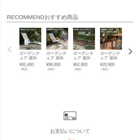
RECOMMEND
おすすめ商品
ガーデンチ
ガーデンチ
ガーデンチ
ガーデンチ
ガーデ
ェア 屋外
ェア 屋外
ェア 屋外
ェア 屋外
ェア 
「 HOUE O
「 HOUE O
「 HOUE O
「FERNE
「FER
¥
92,400
¥
96,800
¥
52,800
¥
20,900
¥
19,80
UTDOOR
UTDOOR
UTDOOR
ブレネ ダイ
ブレネ
（税込）
（税込）
（税込）
（税込）
（税込）
クリック ラ
クリック ロ
アルア ダイ
ニングチェ
ニング
ウンジチェ
ッキングチ
ニングチェ
アAR KOL-
ア KOL
ア 」
ェア 」
ア 」
FX02」
01」
お支払いについて