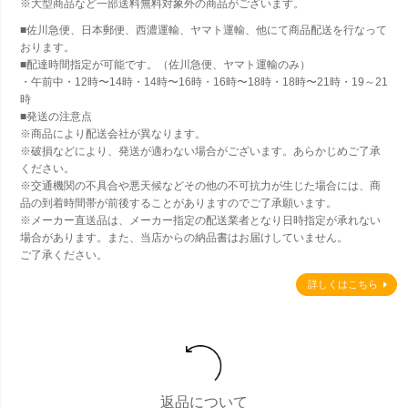
※大型商品など一部送料無料対象外の商品がございます。
■佐川急便、日本郵便、西濃運輸、ヤマト運輸、他にて商品配送を行なって
おります。
■配達時間指定が可能です。（佐川急便、ヤマト運輸のみ）
・午前中・12時〜14時・14時〜16時・16時〜18時・18時〜21時・19～21
時
■発送の注意点
※商品により配送会社が異なります。
※破損などにより、発送が適わない場合がございます。あらかじめご了承
ください。
※交通機関の不具合や悪天候などその他の不可抗力が生じた場合には、商
品の到着時間帯が前後することがありますのでご了承願います。
※メーカー直送品は、メーカー指定の配送業者となり日時指定が承れない
場合があります。また、当店からの納品書はお届けしていません。
ご了承ください。
詳しくはこちら
返品について