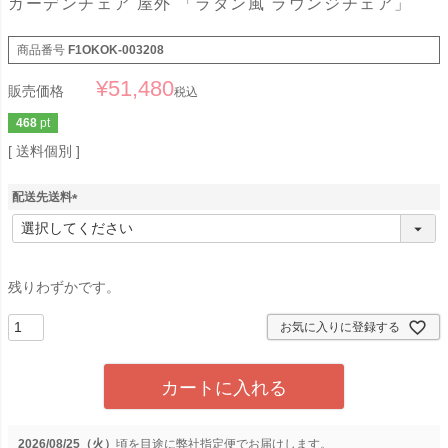
ガーデンチェア 屋外 「ラタン風 ラウンジチェア」
商品番号
F1OKOK-003208
¥
51,480
販売価格
税込
468
pt
送料個別
配送先送料
(
必
須
)
残りわずかです。
お気に入りに登録する
カートに入れる
2026/08/25（火）
に
弊社指定便
でお届けします。