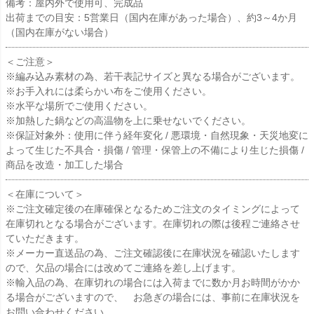
備考：屋内外で使用可、完成品
出荷までの目安：5営業日（国内在庫があった場合）、約3～4か月
（国内在庫がない場合）
＜ご注意＞
※編み込み素材の為、若干表記サイズと異なる場合がございます。
※お手入れには柔らかい布をご使用ください。
※水平な場所でご使用ください。
※加熱した鍋などの高温物を上に乗せないでください。
※保証対象外：使用に伴う経年変化 / 悪環境・自然現象・天災地変に
よって生じた不具合・損傷 / 管理・保管上の不備により生じた損傷 /
商品を改造・加工した場合
＜在庫について＞
※ご注文確定後の在庫確保となるためご注文のタイミングによって
在庫切れとなる場合がございます。在庫切れの際は後程ご連絡させ
ていただきます。
※メーカー直送品の為、ご注文確認後に在庫状況を確認いたします
ので、欠品の場合には改めてご連絡を差し上げます。
※輸入品の為、在庫切れの場合には入荷までに数か月お時間がかか
る場合がございますので、 お急ぎの場合には、事前に在庫状況を
お問い合わせください。