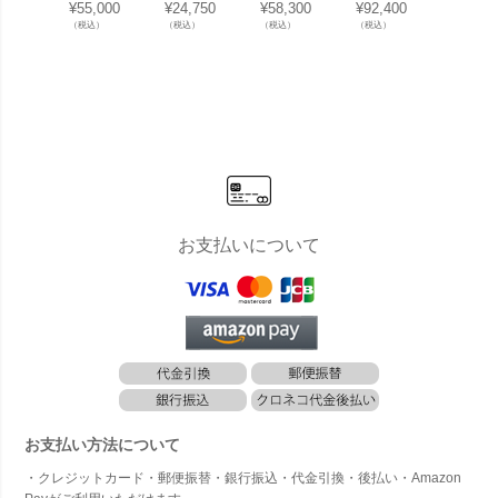
「ラタン風
「ラタン風
「ADAN FU
「 HOUE O
「FER
¥
55,000
¥
24,750
¥
58,300
¥
92,400
¥
17,60
リクライニ
スタッキン
RNITURE
UTDOOR
ミラネ
（税込）
（税込）
（税込）
（税込）
（税込）
ングチェ
グチェア」
ラウンジチ
クリック ラ
ムチェ
ア」
ェア KOL-A
ウンジチェ
OL-FX
D001」
ア 」
お支払いについて
お支払い方法について
・クレジットカード・郵便振替・銀行振込・代金引換・後払い・Amazon