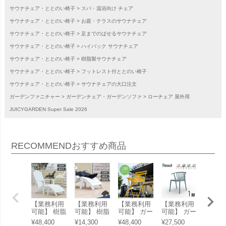
サウナチェア・ととのい椅子
スパ・温浴向け チェア
サウナチェア・ととのい椅子
お庭・テラスのサウナチェア
サウナチェア・ととのい椅子
足までのばせるサウナチェア
サウナチェア・ととのい椅子
ハイバック サウナチェア
サウナチェア・ととのい椅子
樹脂製サウナチェア
サウナチェア・ととのい椅子
フットレスト付ととのい椅子
サウナチェア・ととのい椅子
サウナチェアの大口注文
ガーデンファニチャー
ガーデンチェア・ガーデンソファ
ローチェア 屋外用
JUICYGARDEN Super Sale 2026
RECOMMEND
おすすめ商品
【業務利用
【業務利用
【業務利用
【業務利用
【業務
可能】 樹脂
可能】 樹脂
可能】 ガー
可能】 ガー
可能】
製 「 マッ
製 「 マッ
デンチェア
デンチェア
ナチェ
¥
48,400
¥
14,300
¥
48,400
¥
27,500
¥
22,00