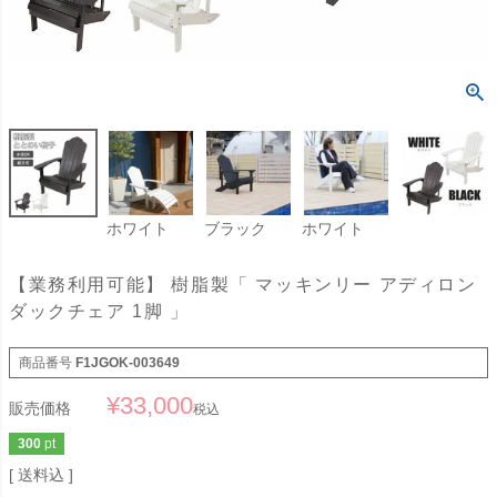
ホワイト
ブラック
ホワイト
【業務利用可能】 樹脂製「 マッキンリー アディロン
ダックチェア 1脚 」
商品番号
F1JGOK-003649
¥
33,000
販売価格
税込
300
pt
送料込