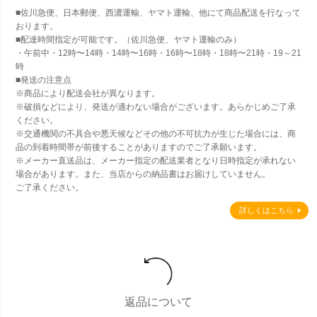
■佐川急便、日本郵便、西濃運輸、ヤマト運輸、他にて商品配送を行なって
おります。
■配達時間指定が可能です。（佐川急便、ヤマト運輸のみ）
・午前中・12時〜14時・14時〜16時・16時〜18時・18時〜21時・19～21
時
■発送の注意点
※商品により配送会社が異なります。
※破損などにより、発送が適わない場合がございます。あらかじめご了承
ください。
※交通機関の不具合や悪天候などその他の不可抗力が生じた場合には、商
品の到着時間帯が前後することがありますのでご了承願います。
※メーカー直送品は、メーカー指定の配送業者となり日時指定が承れない
場合があります。また、当店からの納品書はお届けしていません。
ご了承ください。
詳しくはこちら
返品について