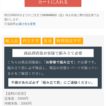
カートに入れる
明日
09時00分
までのご注文で
2026/08/22（土）
に
弊社指定便
でお
届けします。
滋賀県
お届け先を変更
輸入品
代引不可
直送
時間指定不可
【送料の目安】
北海道：3300円
沖縄本島：3300円