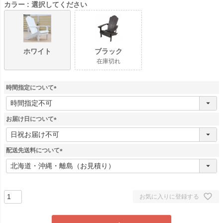
カラー
選択してください
ホワイト
ブラック
在庫切れ
時間指定について
(
必
須
お届け日について
)
(
必
須
配送先送料について
)
(
必
須
)
お気に入りに登録する