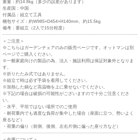
重量：約14.8kg（多少の誤差があります）
生産国：中国
付属品：組立て工具
梱包サイズ：約W985×D454×H140mm、約15.5kg
備考：要組立（2人で15分程度）
＜ご注意＞
※こちらはガーデンチェアのみの販売ページです。オットマンは別
ページでご購入ください。
※一般家庭向けの製品の為、法人・施設利用は保証対象外となりま
す。
※折りたたみ式ではありません。
※組立て時は必ず手袋を着用してください。
※加熱した鍋など高温物を上に乗せないでください。
※下記の場合は破損の可能性がございますので十分ご注意くださ
い。
・水平、平坦ではない場所でのご使用
・耐荷重内でも過度な負荷が集中した場合（座面に立つ、勢いよく
座るなど）
・荷重の偏り（前側、後側、左右片側に偏った座り方など）
＜在庫について＞