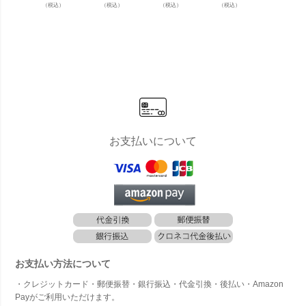
キンリー ア
キンリー ア
屋外 折りた
屋外 「Res
とのい
（税込）
（税込）
（税込）
（税込）
（税込）
ディロンダ
ディロンダ
たみチェア
ol Woody
「SE 
ックチェア
ックチェア
「フェルモ
（リソル ウ
PRO 
+ オットマ
用 オットマ
ブ（Fermo
ッディ アー
イー 
ン セット
ン 1台 」
b） ビスト
ムチェ
プロ 
」
折りたたみ
ロ メタルフ
ア）」スペ
キング
可
ォールディ
イン製 デザ
ムチェ
ングチェア
イナーズチ
4脚まで
2脚セッ
ェア スタッ
タキン
ト」
キング可
能
お支払いについて
お支払い方法について
・クレジットカード・郵便振替・銀行振込・代金引換・後払い・Amazon
Payがご利用いただけます。